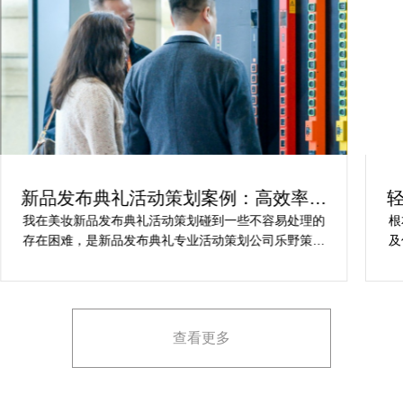
新品发布典礼活动策划案例：高效率解
决且透明的确定
我在美妆新品发布典礼活动策划碰到一些不容易处理的
根
存在困难，是新品发布典礼专业活动策划公司乐野策划
及
援助我完成，并且设计策略有趣味，非常注重设计规
提
格，整个美妆新品发布典礼活动策划完美相得益彰，下
占
次有目的还会确定乐野策划。
展
地
查看更多