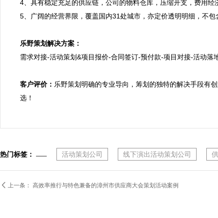
4、具有稳定充足的供应链，公司的物料仓库，压缩开支，费用经
5、广阔的经营界限，覆盖国内31处城市，亦定价透明明细，不包
乐野策划解决方案：

需求对接-活动策划&项目报价-合同签订-预付款-项目对接-活动落地
客户评价：
乐野策划明确的专业导向，筹划的独特的解决手段有创
选！
热门标签：
活动策划公司
线下演出活动策划公司

上一条：
高效率推行与特色兼备的漳州市供应商大会策划活动案例