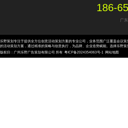
186-6
广东
乐野策划专注于提供全方位创意活动策划方案的专业公司，业务范围广泛覆盖会议策
的活动策划方案，通过精准的策略与创意执行，为品牌、企业造势赋能。选择乐野策
版权归：广州乐野广告策划有限公司 所有
粤ICP备2024354063号-1
网站地图