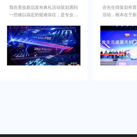
我在美妆新品发布典礼活动策划遇到
谷先生得策划布置
一些难以搞定的疑难杂症，是专业新
活动，根本在于新
品发布典礼活动策划公司乐野策划援
牌的启动时刻，需
助我完成，而且也是设计构想有创
并营造良好的品牌
意，重点考虑设计安排，整个美妆新
到：增加曝光度，
品发布典礼活动策划完美对应，下次
体，提高知名度，
有需要还会选择乐野策划。
销售。可是鉴于不
资源进行大规模的
业的策划和执行来
造品牌认知，确保
围和媒体曝光。