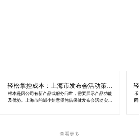
轻松掌控成本：上海市发布会活动策划
方案指南
根本是因公司有新产品或服务问世，需要展示产品功能
乐
及优势。上海市的邹小姐意望凭借保健发布会活动实现
同
提升市场关注度，引发媒体报道，推动新品销售和市场
健
占有率。在策划时间里却遇到这些难题缺乏专业的产品
产
展示和演示技能，以有效突出产品的核心卖点。他急速
地需要活动策划公司设计具有吸引力的发布形式和创意
查看更多
展示方案，以最大化媒体报道和消费者关注。