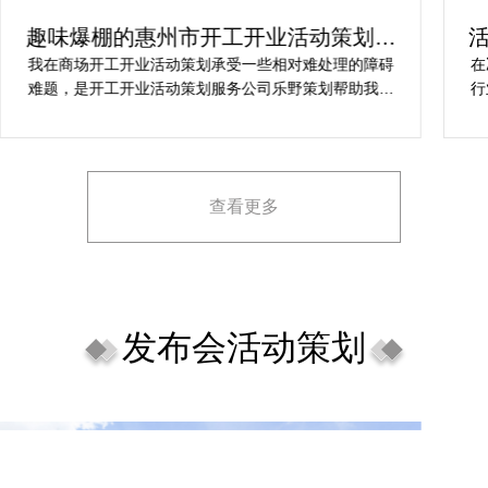
趣味爆棚的惠州市开工开业活动策划方
案精选
我在商场开工开业活动策划承受一些相对难处理的障碍
在
难题，是开工开业活动策划服务公司乐野策划帮助我完
行
成，而且设计思想有趣味，着重关注设计细目，整个商
致
场开工开业活动策划堪称完美，下次有计划还会选择乐
野策划。
查看更多
发布会活动策划