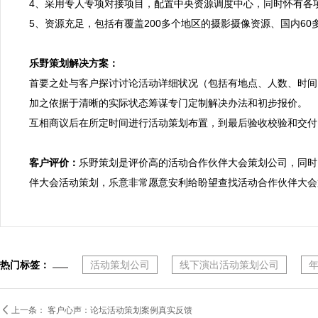
4、采用专人专项对接项目，配置中央资源调度中心，同时怀有各
5、资源充足，包括有覆盖200多个地区的摄影摄像资源、国内6
乐野策划解决方案：

首要之处与客户探讨讨论活动详细状况（包括有地点、人数、时间
加之依据于清晰的实际状态筹谋专门定制解决办法和初步报价。

互相商议后在所定时间进行活动策划布置，到最后验收校验和交付。
客户评价：
乐野策划是评价高的活动合作伙伴大会策划公司，同时
伴大会活动策划，乐意非常愿意安利给盼望查找活动合作伙伴大会
热门标签：
活动策划公司
线下演出活动策划公司

上一条：
客户心声：论坛活动策划案例真实反馈