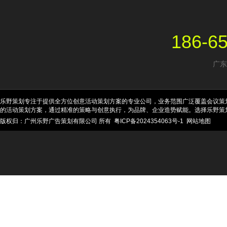
186-6
广东
乐野策划专注于提供全方位创意活动策划方案的专业公司，业务范围广泛覆盖会议策
的活动策划方案，通过精准的策略与创意执行，为品牌、企业造势赋能。选择乐野策
版权归：广州乐野广告策划有限公司 所有
粤ICP备2024354063号-1
网站地图