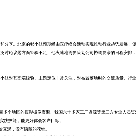


流和分享。北京的郗小姐预期经由医疗峰会活动实现推动行业趋势发展，
广泛讨论议题方面经验不足。他火速地需要策划公司协调复杂的日程安排
郗小姐对其高端经验、主题定位非常关注，对布置落地时的交流质量、行
括两百多个地区的摄影摄像资源、我国六十多家工厂资源等第三方专业人员
有实践技能，能更好体会客户目标。
价直观，没有隐藏的花销。