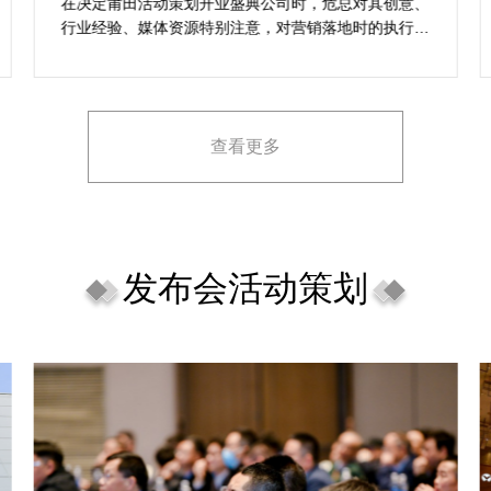
想活动
在决定莆田活动策划开业盛典公司时，危总对其创意、
行业经验、媒体资源特别注意，对营销落地时的执行一
致性、媒体反馈有明确要求，也并担心策划公司对品牌
理念理解不足，导致宣传方案不匹配。
查看更多
发布会活动策划