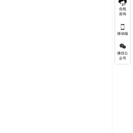
在线
咨询

移动端

微信公
众号