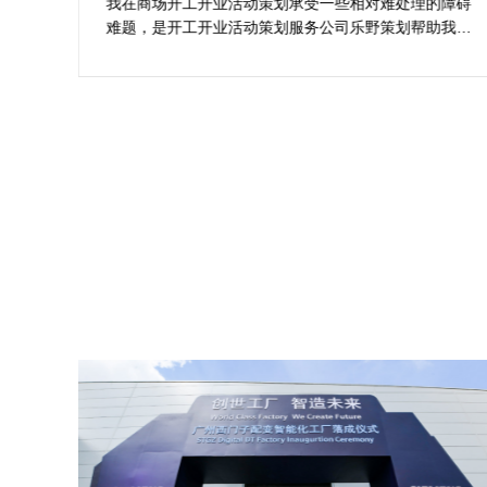
案精选
划公
我在商场开工开业活动策划承受一些相对难处理的障碍
合我
难题，是开工开业活动策划服务公司乐野策划帮助我完
成商
成，而且设计思想有趣味，着重关注设计细目，整个商
工仪
场开工开业活动策划堪称完美，下次有计划还会选择乐
野策划。