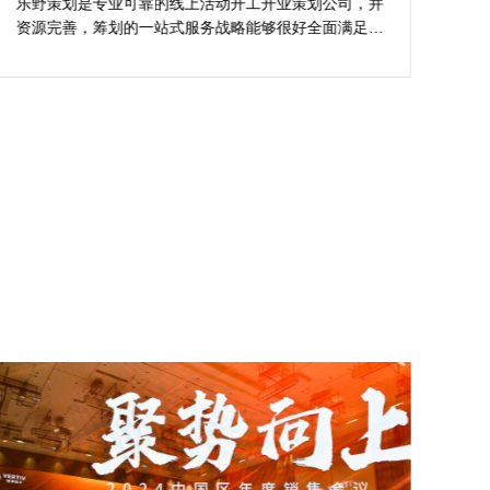
的活动与众不同
乐野策划是专业可靠的线上活动开工开业策划公司，并
樊
资源完善，筹划的一站式服务战略能够很好全面满足我
不
对商场开工开业活动策划的目标，让我安稳安逸完成商
吻
场开工开业活动策划，预备推荐给须要寻觅线上活动开
公
工开业策划公司的朋友。