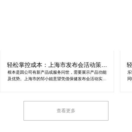
轻松掌控成本：上海市发布会活动策划
方案指南
根本是因公司有新产品或服务问世，需要展示产品功能
乐
及优势。上海市的邹小姐意望凭借保健发布会活动实现
同
提升市场关注度，引发媒体报道，推动新品销售和市场
健
占有率。在策划时间里却遇到这些难题缺乏专业的产品
产
展示和演示技能，以有效突出产品的核心卖点。他急速
地需要活动策划公司设计具有吸引力的发布形式和创意
查看更多
展示方案，以最大化媒体报道和消费者关注。