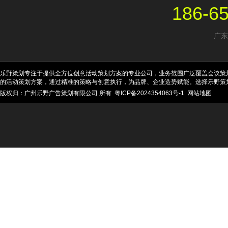
186-6
广东
乐野策划专注于提供全方位创意活动策划方案的专业公司，业务范围广泛覆盖会议策
的活动策划方案，通过精准的策略与创意执行，为品牌、企业造势赋能。选择乐野策
版权归：广州乐野广告策划有限公司 所有
粤ICP备2024354063号-1
网站地图