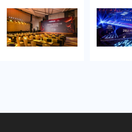
品发布典礼活动策划公司乐野策划援
牌的启动时刻，
助我完成，而且也是设计构想有创
并营造良好的品
意，重点考虑设计安排，整个美妆新
到：增加曝光度
品发布典礼活动策划完美对应，下次
体，提高知名度
有需要还会选择乐野策划。
销售。可是鉴于
资源进行大规模
业的策划和执行
造品牌认知，确
围和媒体曝光。