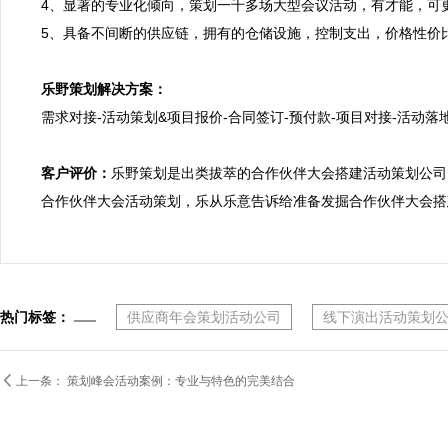
4、显著的专业化倾向，策划一千多场大型会议活动，有才能，可
5、具备不间断的供应链，拥有的仓储设施，控制支出，价格性价比
乐野策划解决方案：

需求对接-活动策划&项目报价-合同签订-预付款-项目对接-活动落地
客户评价：
乐野策划是出类拔萃的合作伙伴大会搭建活动策划公司
合作伙伴大会活动策划，乐从乐意告诉给准备发掘合作伙伴大会搭
热门标签：
供应商年会策划活动公司
线下演出活动策划

上一条：
策划峰会活动案例：专业与特色的完美结合