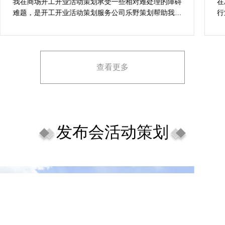
案精选
我在商场开工开业活动策划承受一些相对难处理的障碍
在
难题，是开工开业活动策划服务公司乐野策划帮助我完
行
成，而且设计思想有趣味，着重关注设计细目，整个商
致
场开工开业活动策划堪称完美，下次有计划还会选择乐
野策划。
查看更多
发布会活动策划