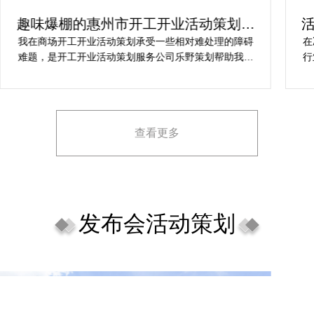
趣味爆棚的惠州市开工开业活动策划方
案精选
我在商场开工开业活动策划承受一些相对难处理的障碍
在
难题，是开工开业活动策划服务公司乐野策划帮助我完
行
成，而且设计思想有趣味，着重关注设计细目，整个商
致
场开工开业活动策划堪称完美，下次有计划还会选择乐
野策划。
查看更多
发布会活动策划