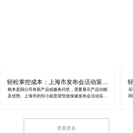
轻松掌控成本：上海市发布会活动策划
方案指南
根本是因公司有新产品或服务问世，需要展示产品功能
乐
及优势。上海市的邹小姐意望凭借保健发布会活动实现
同
提升市场关注度，引发媒体报道，推动新品销售和市场
健
占有率。在策划时间里却遇到这些难题缺乏专业的产品
产
展示和演示技能，以有效突出产品的核心卖点。他急速
地需要活动策划公司设计具有吸引力的发布形式和创意
查看更多
展示方案，以最大化媒体报道和消费者关注。