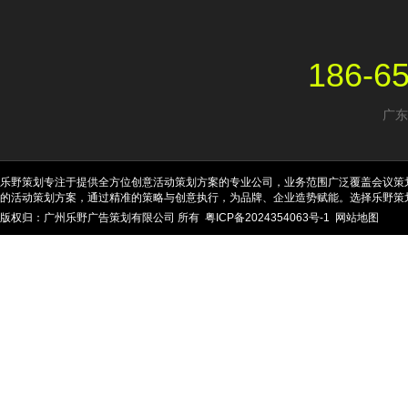
186-6
广东
乐野策划专注于提供全方位创意活动策划方案的专业公司，业务范围广泛覆盖会议策
的活动策划方案，通过精准的策略与创意执行，为品牌、企业造势赋能。选择乐野策
版权归：广州乐野广告策划有限公司 所有
粤ICP备2024354063号-1
网站地图