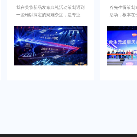
我在美妆新品发布典礼活动策划遇到
谷先生得策划布置
一些难以搞定的疑难杂症，是专业新
活动，根本在于新
品发布典礼活动策划公司乐野策划援
牌的启动时刻，需
助我完成，而且也是设计构想有创
并营造良好的品牌
意，重点考虑设计安排，整个美妆新
到：增加曝光度，
品发布典礼活动策划完美对应，下次
体，提高知名度，
有需要还会选择乐野策划。
销售。可是鉴于不
资源进行大规模的
业的策划和执行来
造品牌认知，确保
围和媒体曝光。