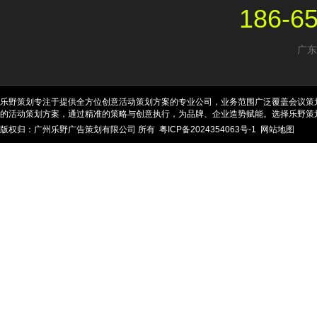
186-6
广东
乐野策划专注于提供全方位创意活动策划方案的专业公司，业务范围广泛覆盖会议策
的活动策划方案，通过精准的策略与创意执行，为品牌、企业造势赋能。选择乐野策
版权归：广州乐野广告策划有限公司 所有
粤ICP备2024354063号-1
网站地图