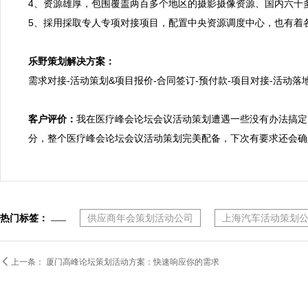
4、资源雄厚，包围覆盖两百多个地区的摄影摄像资源、国内六十
5、採用採取专人专项对接项目，配置中央资源调度中心，也有着各
乐野策划解决方案：

需求对接-活动策划&项目报价-合同签订-预付款-项目对接-活动落地
客户评价：
我在医疗峰会论坛会议活动策划遭遇一些没有办法搞定
分，整个医疗峰会论坛会议活动策划完美配备，下次有要求还会确
热门标签：
供应商年会策划活动公司
上海汽车活动策划

上一条：
厦门高峰论坛策划活动方案：快速响应你的需求