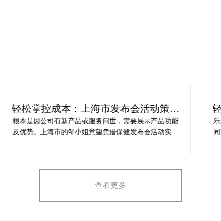
轻松掌控成本：上海市发布会活动策划
方案指南
根本是因公司有新产品或服务问世，需要展示产品功能
乐
及优势。上海市的邹小姐意望凭借保健发布会活动实现
同
提升市场关注度，引发媒体报道，推动新品销售和市场
健
占有率。在策划时间里却遇到这些难题缺乏专业的产品
产
展示和演示技能，以有效突出产品的核心卖点。他急速
地需要活动策划公司设计具有吸引力的发布形式和创意
查看更多
展示方案，以最大化媒体报道和消费者关注。