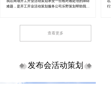
案精选
我在商场开工开业活动策划承受一些相对难处理的障碍
在
难题，是开工开业活动策划服务公司乐野策划帮助我完
行
成，而且设计思想有趣味，着重关注设计细目，整个商
致
场开工开业活动策划堪称完美，下次有计划还会选择乐
野策划。
查看更多
发布会活动策划