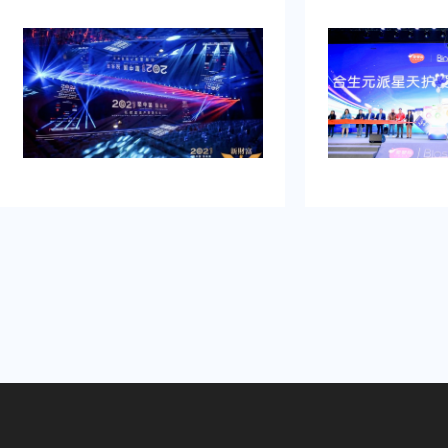
牌的启动时刻，需要吸引初次关注，
例，以及还有须要
并营造良好的品牌形象。再者得做
畅、观众参与符合
到：增加曝光度，吸引目标消费群
有担心策划公司在
体，提高知名度，通过活动推动初期
经验不足，影响流
销售。可是鉴于不具备充足的渠道和
需得慎重决计。
资源进行大规模的市场推广。需要专
业的策划和执行来吸引目标人群，创
造品牌认知，确保活动当天的热烈氛
围和媒体曝光。