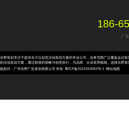
186-6
广东
乐野策划专注于提供全方位创意活动策划方案的专业公司，业务范围广泛覆盖会议策
的活动策划方案，通过精准的策略与创意执行，为品牌、企业造势赋能。选择乐野策
版权归：广州乐野广告策划有限公司 所有
粤ICP备2024354063号-1
网站地图