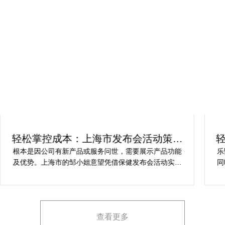
轻松掌控成本：上海市发布会活动策划
方案指南
根本是因公司有新产品或服务问世，需要展示产品功能
乐
及优势。上海市的邹小姐意望凭借保健发布会活动实现
同
提升市场关注度，引发媒体报道，推动新品销售和市场
健
占有率。在策划时间里却遇到这些难题缺乏专业的产品
产
展示和演示技能，以有效突出产品的核心卖点。他急速
地需要活动策划公司设计具有吸引力的发布形式和创意
查看更多
展示方案，以最大化媒体报道和消费者关注。