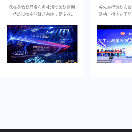
我在美妆新品发布典礼活动策划遇到
谷先生得策划布置
一些难以搞定的疑难杂症，是专业新
活动，根本在于新
品发布典礼活动策划公司乐野策划援
牌的启动时刻，需
助我完成，而且也是设计构想有创
并营造良好的品牌
意，重点考虑设计安排，整个美妆新
到：增加曝光度，
品发布典礼活动策划完美对应，下次
体，提高知名度，
有需要还会选择乐野策划。
销售。可是鉴于不
资源进行大规模的
业的策划和执行来
造品牌认知，确保
围和媒体曝光。