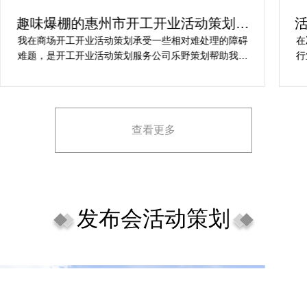
趣味爆棚的惠州市开工开业活动策划方
案精选
我在商场开工开业活动策划承受一些相对难处理的障碍
在
难题，是开工开业活动策划服务公司乐野策划帮助我完
行
成，而且设计思想有趣味，着重关注设计细目，整个商
致
场开工开业活动策划堪称完美，下次有计划还会选择乐
野策划。
查看更多
发布会活动策划