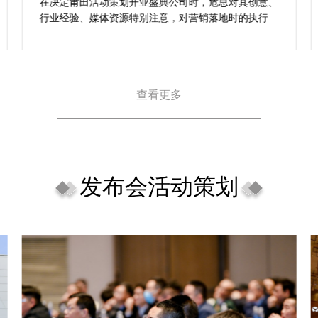
想活动
在决定莆田活动策划开业盛典公司时，危总对其创意、
行业经验、媒体资源特别注意，对营销落地时的执行一
致性、媒体反馈有明确要求，也并担心策划公司对品牌
理念理解不足，导致宣传方案不匹配。
查看更多
发布会活动策划