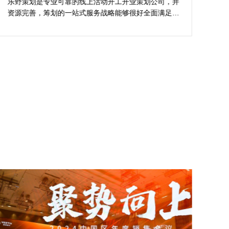
的活动与众不同
乐野策划是专业可靠的线上活动开工开业策划公司，并
樊
资源完善，筹划的一站式服务战略能够很好全面满足我
不
对商场开工开业活动策划的目标，让我安稳安逸完成商
吻
场开工开业活动策划，预备推荐给须要寻觅线上活动开
公
工开业策划公司的朋友。