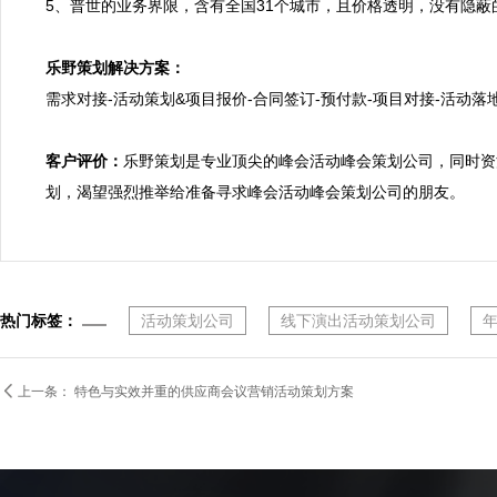
5、普世的业务界限，含有全国31个城市，且价格透明，没有隐蔽
乐野策划解决方案：

需求对接-活动策划&项目报价-合同签订-预付款-项目对接-活动落地
客户评价：
乐野策划是专业顶尖的峰会活动峰会策划公司，同时资
划，渴望强烈推举给准备寻求峰会活动峰会策划公司的朋友。
热门标签：
活动策划公司
线下演出活动策划公司

上一条：
特色与实效并重的供应商会议营销活动策划方案