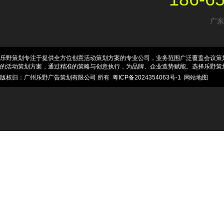
广东
乐野策划专注于提供全方位创意活动策划方案的专业公司，业务范围广泛覆盖会议策
的活动策划方案，通过精准的策略与创意执行，为品牌、企业造势赋能。选择乐野策
版权归：广州乐野广告策划有限公司 所有
粤ICP备2024354063号-1
网站地图