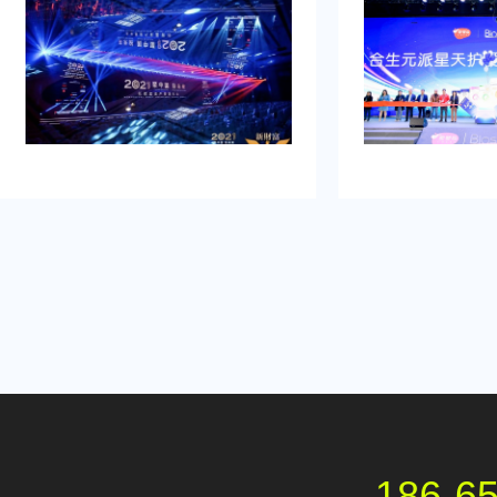
并营造良好的品牌形象。再者得做
畅、观众参与符合
到：增加曝光度，吸引目标消费群
有担心策划公司在
体，提高知名度，通过活动推动初期
经验不足，影响流
销售。可是鉴于不具备充足的渠道和
需得慎重决计。
资源进行大规模的市场推广。需要专
业的策划和执行来吸引目标人群，创
造品牌认知，确保活动当天的热烈氛
围和媒体曝光。
186-6