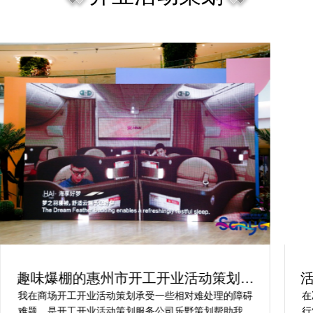
趣味爆棚的惠州市开工开业活动策划方
案精选
我在商场开工开业活动策划承受一些相对难处理的障碍
在
难题，是开工开业活动策划服务公司乐野策划帮助我完
行