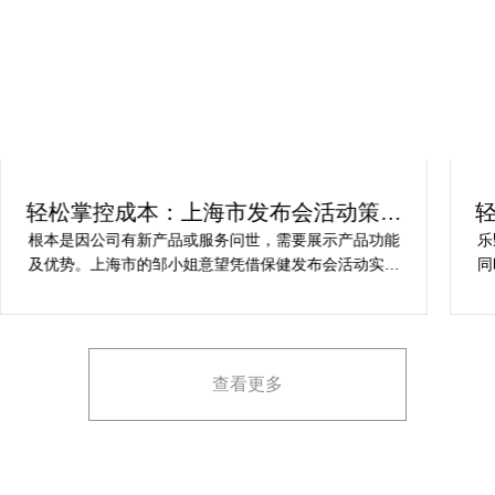
轻松掌控成本：上海市发布会活动策划
方案指南
根本是因公司有新产品或服务问世，需要展示产品功能
乐
及优势。上海市的邹小姐意望凭借保健发布会活动实现
同
提升市场关注度，引发媒体报道，推动新品销售和市场
健
占有率。在策划时间里却遇到这些难题缺乏专业的产品
产
展示和演示技能，以有效突出产品的核心卖点。他急速
地需要活动策划公司设计具有吸引力的发布形式和创意
查看更多
展示方案，以最大化媒体报道和消费者关注。