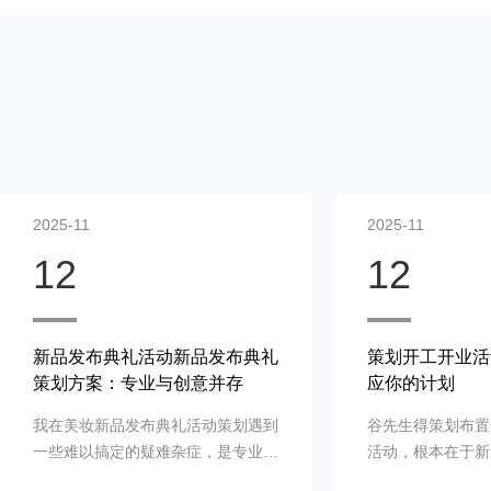
2025-11
2025-11
12
12
策划开工开业活动案例：快速响
线上直播营销活
应你的计划
色点亮每个细节
谷先生得策划布置一场商场开工开业
夏总监在决计时特
活动，根本在于新店、新公司、新品
上直播策划公司的
牌的启动时刻，需要吸引初次关注，
例，以及还有须要