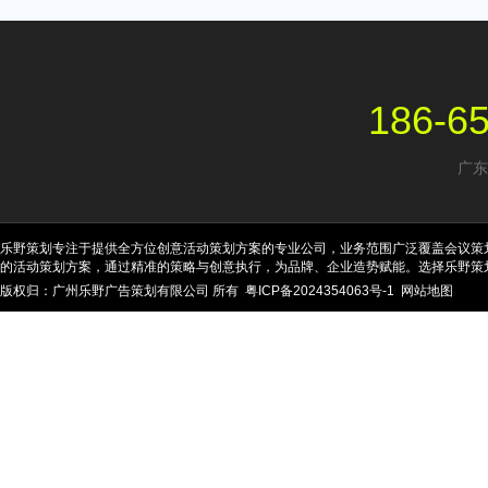
186-6
广东
乐野策划专注于提供全方位创意活动策划方案的专业公司，业务范围广泛覆盖会议策
的活动策划方案，通过精准的策略与创意执行，为品牌、企业造势赋能。选择乐野策
版权归：广州乐野广告策划有限公司 所有
粤ICP备2024354063号-1
网站地图