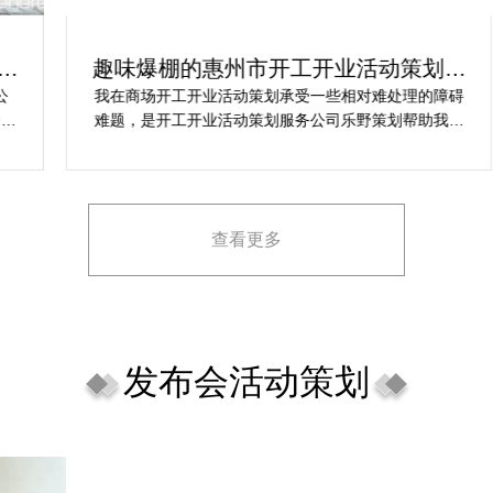
趣味爆棚的惠州市开工开业活动策划方
案精选
我在商场开工开业活动策划承受一些相对难处理的障碍
在
难题，是开工开业活动策划服务公司乐野策划帮助我完
行
成，而且设计思想有趣味，着重关注设计细目，整个商
致
场开工开业活动策划堪称完美，下次有计划还会选择乐
野策划。
查看更多
发布会活动策划