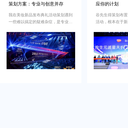
策划方案：专业与创意并存
应你的计划
我在美妆新品发布典礼活动策划遇到
谷先生得策划布置
一些难以搞定的疑难杂症，是专业新
活动，根本在于新
品发布典礼活动策划公司乐野策划援
牌的启动时刻，需
助我完成，而且也是设计构想有创
并营造良好的品牌
意，重点考虑设计安排，整个美妆新
到：增加曝光度，
品发布典礼活动策划完美对应，下次
体，提高知名度，
有需要还会选择乐野策划。
销售。可是鉴于不
资源进行大规模的
业的策划和执行来
造品牌认知，确保
围和媒体曝光。