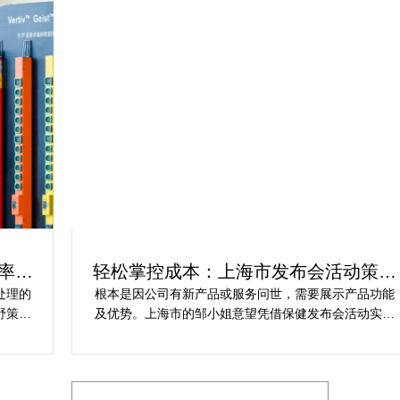
轻松掌控成本：上海市发布会活动策划
方案指南
根本是因公司有新产品或服务问世，需要展示产品功能
乐
及优势。上海市的邹小姐意望凭借保健发布会活动实现
同
提升市场关注度，引发媒体报道，推动新品销售和市场
健
占有率。在策划时间里却遇到这些难题缺乏专业的产品
产
展示和演示技能，以有效突出产品的核心卖点。他急速
地需要活动策划公司设计具有吸引力的发布形式和创意