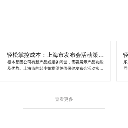
轻松掌控成本：上海市发布会活动策划
方案指南
根本是因公司有新产品或服务问世，需要展示产品功能
乐
及优势。上海市的邹小姐意望凭借保健发布会活动实现
同
提升市场关注度，引发媒体报道，推动新品销售和市场
健
占有率。在策划时间里却遇到这些难题缺乏专业的产品
产
展示和演示技能，以有效突出产品的核心卖点。他急速
地需要活动策划公司设计具有吸引力的发布形式和创意
查看更多
展示方案，以最大化媒体报道和消费者关注。