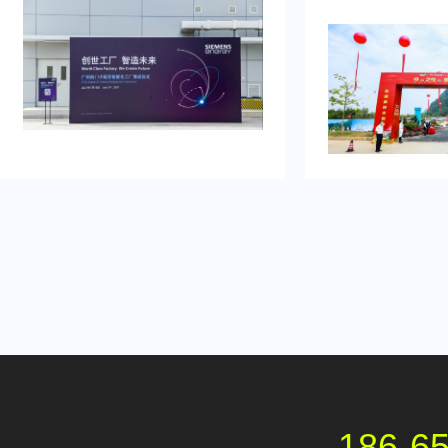
年会活动供应商年会策划公司乐野策
礼活动实现提升市
划援助我完成，而且还设计方案有特
体报道，推动新品
色，极其看重设计要素，整个保健供
率。在策划时间片
应商年会活动策划完美展示，下次有
问题没有足够经验
目标还会抉择乐野策划。
响的管理。他热切
司设计具有吸引力
展示方案，以最大
者关注。
186-6