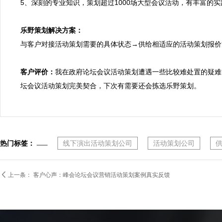
5、深刻的专业知识，策划超过1000场大型会议活动，有丰富的
乐野策划解决方案：

与客户对接活动策划需要的具体状态→供给相适应的活动策划报
客户评价：
我在政府论坛会议活动策划遭遇一些比较难处置的疑难
坛会议活动策划完美契合，下次有需要还会拣选乐野策划。
热门标签：
线下演出活动策划公司
活动策划公司

上一条：
客户心声：峰会论坛会议营销活动策划案例真实反馈