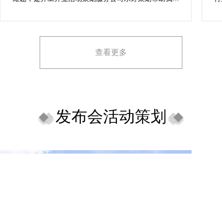
成，而且设计思想有趣味，着重关注设计细目，整个商
致
场开工开业活动策划堪称完美，下次有计划还会选择乐
野策划。
查看更多
发布会活动策划