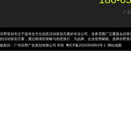
广东
乐野策划专注于提供全方位创意活动策划方案的专业公司，业务范围广泛覆盖会议策
的活动策划方案，通过精准的策略与创意执行，为品牌、企业造势赋能。选择乐野策
版权归：广州乐野广告策划有限公司 所有
粤ICP备2024354063号-1
网站地图