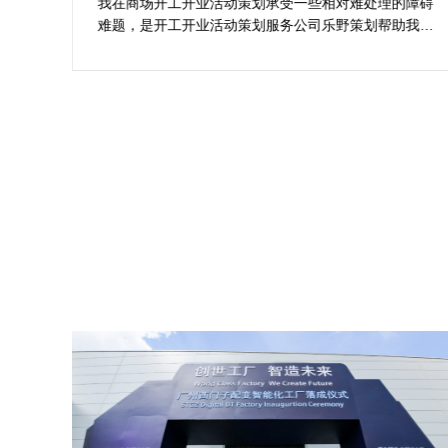
案精选
划公
我在商场开工开业活动策划承受一些相对难处理的障碍
合我
难题，是开工开业活动策划服务公司乐野策划帮助我完
成商
成，而且设计思想有趣味，着重关注设计细目，整个商
工仪
场开工开业活动策划堪称完美，下次有计划还会选择乐
野策划。