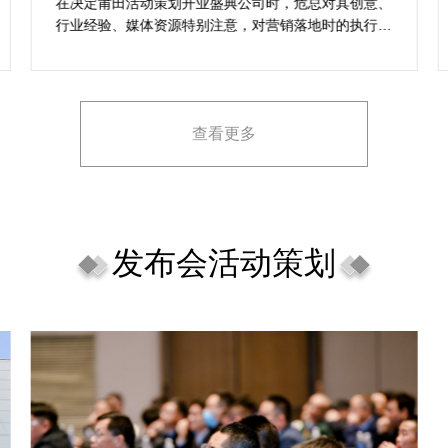
想活动
在决定莆田活动策划开业盛典公司时，危总对其创意、
行业经验、媒体资源特别注意，对营销落地时的执行一
致性、媒体反馈有明确要求，也并担心策划公司对品牌
理念理解不足，导致宣传方案不匹配。
查看更多
发布会活动策划