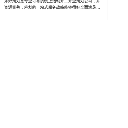
的活动与众不同
乐野策划是专业可靠的线上活动开工开业策划公司，并
樊
资源完善，筹划的一站式服务战略能够很好全面满足我
不
对商场开工开业活动策划的目标，让我安稳安逸完成商
吻
场开工开业活动策划，预备推荐给须要寻觅线上活动开
公
工开业策划公司的朋友。