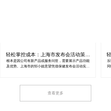
轻松掌控成本：上海市发布会活动策划
方案指南
根本是因公司有新产品或服务问世，需要展示产品功能
乐
及优势。上海市的邹小姐意望凭借保健发布会活动实现
同
提升市场关注度，引发媒体报道，推动新品销售和市场
健
占有率。在策划时间里却遇到这些难题缺乏专业的产品
产
展示和演示技能，以有效突出产品的核心卖点。他急速
地需要活动策划公司设计具有吸引力的发布形式和创意
查看更多
展示方案，以最大化媒体报道和消费者关注。