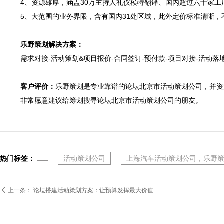
4、资源雄厚，涵盖30万主持人礼仪模特翻译、国内超过六十家工
5、大范围的业务界限，含有国内31处区域，此外定价标准清晰，
乐野策划解决方案：

需求对接-活动策划&项目报价-合同签订-预付款-项目对接-活动落地
客户评价：
乐野策划是专业靠谱的论坛北京市活动策划公司，并资
非常愿意建议给筹划搜寻论坛北京市活动策划公司的朋友。
热门标签：
活动策划公司
上海汽车活动策划公司，乐野

上一条：
论坛搭建活动策划方案：让预算发挥最大价值