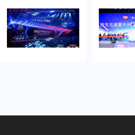
品发布典礼活动策划公司乐野策划援
牌的启动时刻，需
助我完成，而且也是设计构想有创
并营造良好的品牌
意，重点考虑设计安排，整个美妆新
到：增加曝光度，
品发布典礼活动策划完美对应，下次
体，提高知名度，
有需要还会选择乐野策划。
销售。可是鉴于不
资源进行大规模的
业的策划和执行来
造品牌认知，确保
围和媒体曝光。