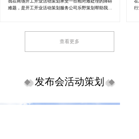
案精选
我在商场开工开业活动策划承受一些相对难处理的障碍
在
难题，是开工开业活动策划服务公司乐野策划帮助我完
行
成，而且设计思想有趣味，着重关注设计细目，整个商
致
场开工开业活动策划堪称完美，下次有计划还会选择乐
野策划。
查看更多
发布会活动策划