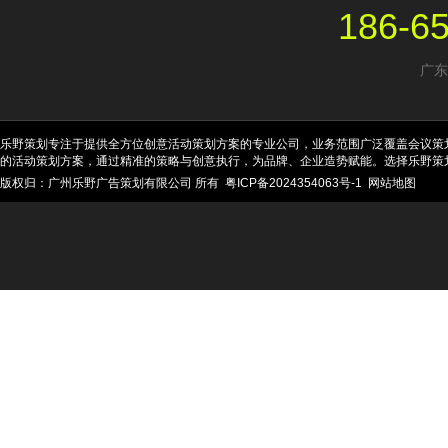
186-6
广东
乐野策划专注于提供全方位创意活动策划方案的专业公司，业务范围广泛覆盖会议策
的活动策划方案，通过精准的策略与创意执行，为品牌、企业造势赋能。选择乐野策
版权归：广州乐野广告策划有限公司 所有
粤ICP备2024354063号-1
网站地图