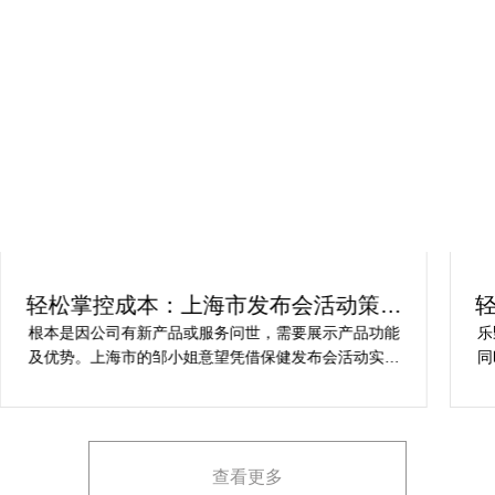
轻松掌控成本：上海市发布会活动策划
方案指南
根本是因公司有新产品或服务问世，需要展示产品功能
乐
及优势。上海市的邹小姐意望凭借保健发布会活动实现
同
提升市场关注度，引发媒体报道，推动新品销售和市场
健
占有率。在策划时间里却遇到这些难题缺乏专业的产品
产
展示和演示技能，以有效突出产品的核心卖点。他急速
地需要活动策划公司设计具有吸引力的发布形式和创意
查看更多
展示方案，以最大化媒体报道和消费者关注。