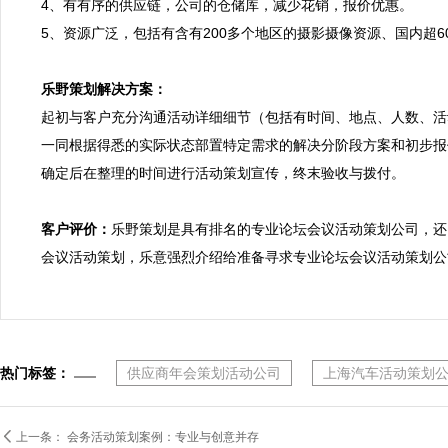
4、有有序的供应链，公司的仓储库，减少花销，报价优惠。
5、资源广泛，包括有含有200多个地区的摄影摄像资源、国内超
乐野策划解决方案：

起初与客户充分沟通活动详细细节（包括有时间、地点、人数、活
一同根据得悉的实际状态部置特定需求的解决分阶段方案和初步报价
确定后在整理的时间进行活动策划宣传，终末验收与拨付。

客户评价：
乐野策划是具有排名的专业论坛会议活动策划公司，还
会议活动策划，乐意强烈介绍给准备寻求专业论坛会议活动策划公
热门标签：
供应商年会策划活动公司
上海汽车活动策划

上一条：
会务活动策划案例：专业与创意并存