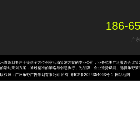
186-6
广东
乐野策划专注于提供全方位创意活动策划方案的专业公司，业务范围广泛覆盖会议策
的活动策划方案，通过精准的策略与创意执行，为品牌、企业造势赋能。选择乐野策
版权归：广州乐野广告策划有限公司 所有
粤ICP备2024354063号-1
网站地图