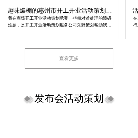
趣味爆棚的惠州市开工开业活动策划方
案精选
我在商场开工开业活动策划承受一些相对难处理的障碍
在
难题，是开工开业活动策划服务公司乐野策划帮助我完
行
成，而且设计思想有趣味，着重关注设计细目，整个商
致
场开工开业活动策划堪称完美，下次有计划还会选择乐
野策划。
查看更多
发布会活动策划