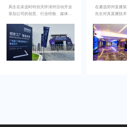
凤生在采选时特别关怀漳州活动开业
在遴选郑州直播策
策划公司的创意、行业经验、媒体资
先生对其直播技术
源，此外还包括巴望项目落地时执行
注，对布置落地时
一致性、媒体反馈能符合其特定的标
参与确定期待，同
准。同步地担心与供应商和媒体的沟
直播技术支持上的
通不到位，影响活动宣传效果。这令
畅度。
凤生必须要慎重采选。