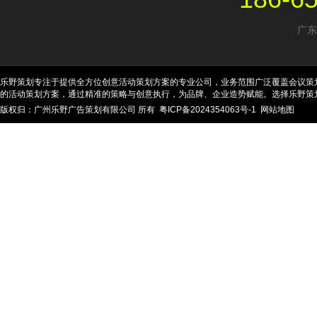
广东
乐野策划专注于提供全方位创意活动策划方案的专业公司，业务范围广泛覆盖会议策
的活动策划方案，通过精准的策略与创意执行，为品牌、企业造势赋能。选择乐野策
版权归：广州乐野广告策划有限公司 所有
粤ICP备2024354063号-1
网站地图