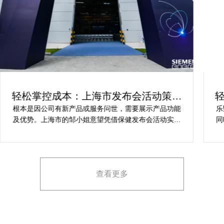
轻松掌控成本：上海市发布会活动策划
方案指南
根本是因公司有新产品或服务问世，需要展示产品功能
乐
及优势。上海市的邹小姐意望凭借保健发布会活动实现
同
提升市场关注度，引发媒体报道，推动新品销售和市场
健
占有率。在策划时间里却遇到这些难题缺乏专业的产品
产
展示和演示技能，以有效突出产品的核心卖点。他急速
地需要活动策划公司设计具有吸引力的发布形式和创意
查看更多
展示方案，以最大化媒体报道和消费者关注。