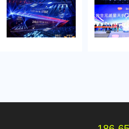
助我完成，而且也是设计构想有创
并营造良好的品牌
意，重点考虑设计安排，整个美妆新
到：增加曝光度，
品发布典礼活动策划完美对应，下次
体，提高知名度，
有需要还会选择乐野策划。
销售。可是鉴于不
资源进行大规模的
业的策划和执行来
造品牌认知，确保
围和媒体曝光。
186-6