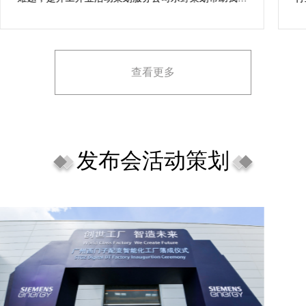
成，而且设计思想有趣味，着重关注设计细目，整个商
致
场开工开业活动策划堪称完美，下次有计划还会选择乐
野策划。
查看更多
发布会活动策划