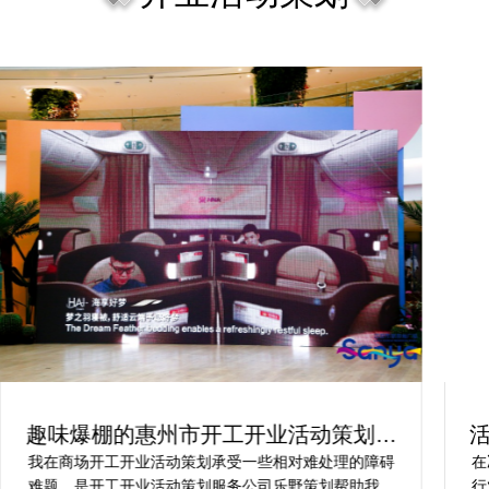
趣味爆棚的惠州市开工开业活动策划方
案精选
我在商场开工开业活动策划承受一些相对难处理的障碍
在
难题，是开工开业活动策划服务公司乐野策划帮助我完
行