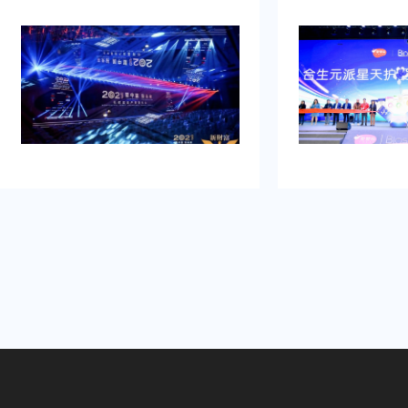
品发布典礼活动策划公司乐野策划援
牌的启动时刻，需
助我完成，而且也是设计构想有创
并营造良好的品牌
意，重点考虑设计安排，整个美妆新
到：增加曝光度，
品发布典礼活动策划完美对应，下次
体，提高知名度，
有需要还会选择乐野策划。
销售。可是鉴于不
资源进行大规模的
业的策划和执行来
造品牌认知，确保
围和媒体曝光。