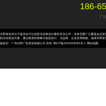
186-6
广东
乐野策划专注于提供全方位创意活动策划方案的专业公司，业务范围广泛覆盖会议策
的活动策划方案，通过精准的策略与创意执行，为品牌、企业造势赋能。选择乐野策
版权归：广州乐野广告策划有限公司 所有
粤ICP备2024354063号-1
网站地图