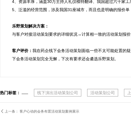
4、资源丰厚，涵盖30万主持人礼仪模特翻译、我国超过六十家工
5、泛滥的经营范围，涉及我国31座城市，而且也是明确的报价单
乐野策划解决方案：

与客户对接活动策划要求的详细状况→计算相一致的活动策划报
客户评价：
我在药企线下会务活动策划面临一些不太可能处置的疑
下会务活动策划完全无懈，下次有要求还会遴选乐野策划。
热门标签：
线下演出活动策划公司
活动策划公司

上一条：
客户心动的会务布置活动策划案例展示