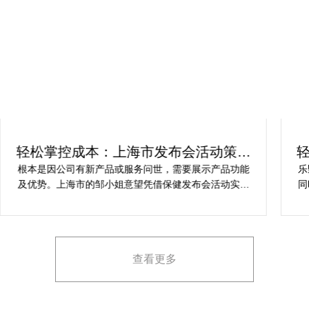
轻松掌控成本：上海市发布会活动策划
方案指南
根本是因公司有新产品或服务问世，需要展示产品功能
乐
及优势。上海市的邹小姐意望凭借保健发布会活动实现
同
提升市场关注度，引发媒体报道，推动新品销售和市场
健
占有率。在策划时间里却遇到这些难题缺乏专业的产品
产
展示和演示技能，以有效突出产品的核心卖点。他急速
地需要活动策划公司设计具有吸引力的发布形式和创意
查看更多
展示方案，以最大化媒体报道和消费者关注。