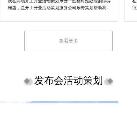
案精选
我在商场开工开业活动策划承受一些相对难处理的障碍
在
难题，是开工开业活动策划服务公司乐野策划帮助我完
行
成，而且设计思想有趣味，着重关注设计细目，整个商
致
场开工开业活动策划堪称完美，下次有计划还会选择乐
野策划。
查看更多
发布会活动策划