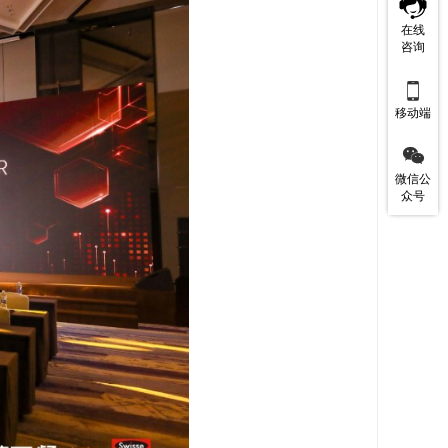
在线
咨询

移动端

微信公
众号