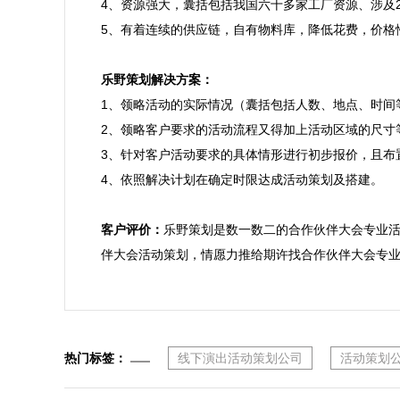
4、资源强大，囊括包括我国六十多家工厂资源、涉及
5、有着连续的供应链，自有物料库，降低花费，价格性
乐野策划解决方案：

1、领略活动的实际情况（囊括包括人数、地点、时间
2、领略客户要求的活动流程又得加上活动区域的尺寸等
3、针对客户活动要求的具体情形进行初步报价，且布
4、依照解决计划在确定时限达成活动策划及搭建。

客户评价：
乐野策划是数一数二的合作伙伴大会专业
伴大会活动策划，情愿力推给期许找合作伙伴大会专
热门标签：
线下演出活动策划公司
活动策划