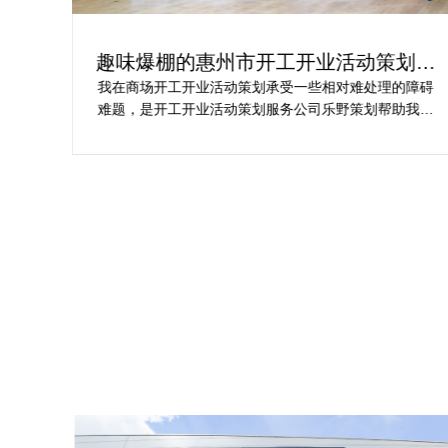
为你
趣味爆棚的惠州市开工开业活动策划方
案精选
划公
我在商场开工开业活动策划承受一些相对难处理的障碍
合我
难题，是开工开业活动策划服务公司乐野策划帮助我完
成商
成，而且设计思想有趣味，着重关注设计细目，整个商
工仪
场开工开业活动策划堪称完美，下次有计划还会选择乐
野策划。