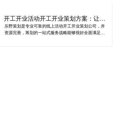
开工开业活动开工开业策划方案：让你
轻
的活动与众不同
乐野策划是专业可靠的线上活动开工开业策划公司，并
樊
资源完善，筹划的一站式服务战略能够很好全面满足我
不
对商场开工开业活动策划的目标，让我安稳安逸完成商
吻
场开工开业活动策划，预备推荐给须要寻觅线上活动开
公
工开业策划公司的朋友。