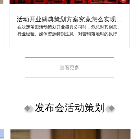
活动开业盛典策划方案究竟怎么实现梦
想活动
在决定莆田活动策划开业盛典公司时，危总对其创意、
行业经验、媒体资源特别注意，对营销落地时的执行一
致性、媒体反馈有明确要求，也并担心策划公司对品牌
理念理解不足，导致宣传方案不匹配。
查看更多
发布会活动策划