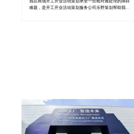
案精选
划公
我在商场开工开业活动策划承受一些相对难处理的障碍
合我
难题，是开工开业活动策划服务公司乐野策划帮助我完
成商
成，而且设计思想有趣味，着重关注设计细目，整个商
工仪
场开工开业活动策划堪称完美，下次有计划还会选择乐
野策划。