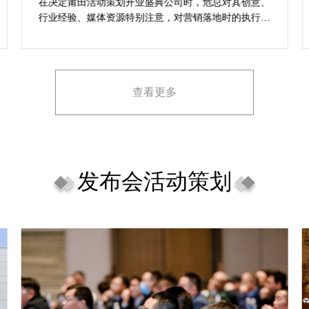
想活动
在决定莆田活动策划开业盛典公司时，危总对其创意、
行业经验、媒体资源特别注意，对营销落地时的执行一
致性、媒体反馈有明确要求，也并担心策划公司对品牌
理念理解不足，导致宣传方案不匹配。
查看更多
发布会活动策划