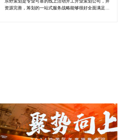
的活动与众不同
乐野策划是专业可靠的线上活动开工开业策划公司，并
樊
资源完善，筹划的一站式服务战略能够很好全面满足我
不
对商场开工开业活动策划的目标，让我安稳安逸完成商
吻
场开工开业活动策划，预备推荐给须要寻觅线上活动开
公
工开业策划公司的朋友。