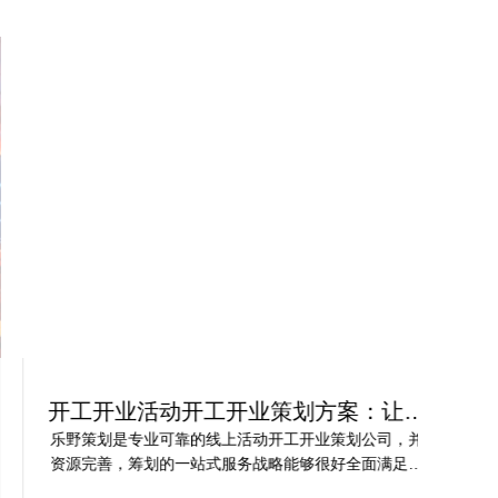
开工开业活动开工开业策划方案：让你
轻
的活动与众不同
乐野策划是专业可靠的线上活动开工开业策划公司，并
樊
资源完善，筹划的一站式服务战略能够很好全面满足我
不
对商场开工开业活动策划的目标，让我安稳安逸完成商
吻