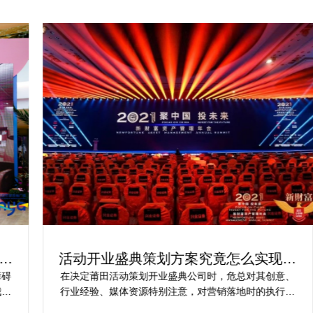
活动开业盛典策划方案究竟怎么实现梦
想活动
在决定莆田活动策划开业盛典公司时，危总对其创意、
行业经验、媒体资源特别注意，对营销落地时的执行一
致性、媒体反馈有明确要求，也并担心策划公司对品牌