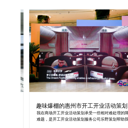
为你
趣味爆棚的惠州市开工开业活动策划方
案精选
划公
我在商场开工开业活动策划承受一些相对难处理的障碍
合我
难题，是开工开业活动策划服务公司乐野策划帮助我完
成商
成，而且设计思想有趣味，着重关注设计细目，整个商