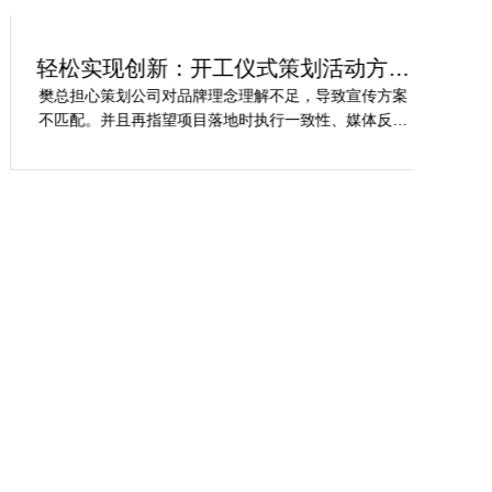
轻松实现创新：开工仪式策划活动方案
轻
解析
樊总担心策划公司对品牌理念理解不足，导致宣传方案
龙
不匹配。并且再指望项目落地时执行一致性、媒体反馈
为
吻合其规范。在这个基础上遴选开工仪式专业活动策划
关
公司时极度关注创意、行业经验、媒体资源等维度。
到
过
资
吸