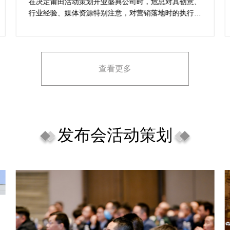
动
的活动与众不
典公司时，危总对其创意、
乐野策划是专业可靠的线上活动开
意，对营销落地时的执行一
资源完善，筹划的一站式服务战略
，也并担心策划公司对品牌
对商场开工开业活动策划的目标，
宣传方案不匹配。
场开工开业活动策划，预备推荐给
工开业策划公司的朋
查看更多
发布会活动策划