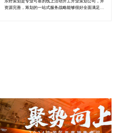
同
解析
工开业策划公司，并
樊总担心策划公司对品牌理念理解不足，
能够很好全面满足我
不匹配。并且再指望项目落地时执行一致
让我安稳安逸完成商
吻合其规范。在这个基础上遴选开工仪式
须要寻觅线上活动开
公司时极度关注创意、行业经验、媒体资
友。