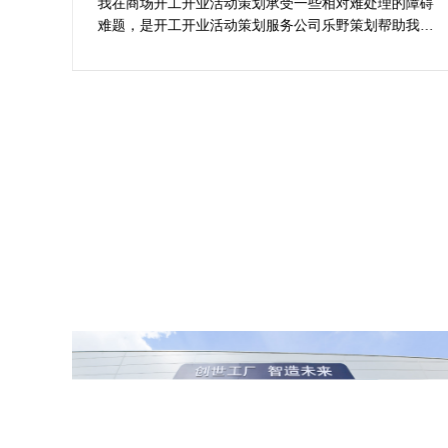
案精选
想活
动策划承受一些相对难处理的障碍
在决定莆田活动策划开业盛
动策划服务公司乐野策划帮助我完
行业经验、媒体资源特别注
趣味，着重关注设计细目，整个商
致性、媒体反馈有明确要求
堪称完美，下次有计划还会选择乐
理念理解不足，导致
野策划。