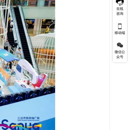
在线
咨询

移动端

微信公
众号