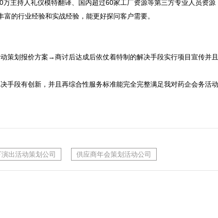
30万主持人礼仪模特翻译、国内超过60家工厂资源等第三方专业人员资
丰富的行业经验和实战经验，能更好探问客户需要。

活动策划报价方案→商讨后达成后依仗着特制的解决手段实行项目宣传并且
解决手段有创新，并且再综合性服务标准能完全完整满足我对药企会务活
下演出活动策划公司
供应商年会策划活动公司