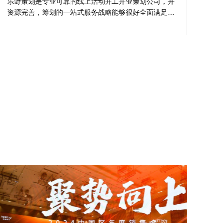
的活动与众不同
乐野策划是专业可靠的线上活动开工开业策划公司，并
樊
资源完善，筹划的一站式服务战略能够很好全面满足我
不
对商场开工开业活动策划的目标，让我安稳安逸完成商
吻
场开工开业活动策划，预备推荐给须要寻觅线上活动开
公
工开业策划公司的朋友。