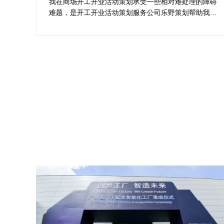
案精选
划公
我在商场开工开业活动策划承受一些相对难处理的障碍
合我
难题，是开工开业活动策划服务公司乐野策划帮助我完
成商
成，而且设计思想有趣味，着重关注设计细目，整个商
工仪
场开工开业活动策划堪称完美，下次有计划还会选择乐
野策划。