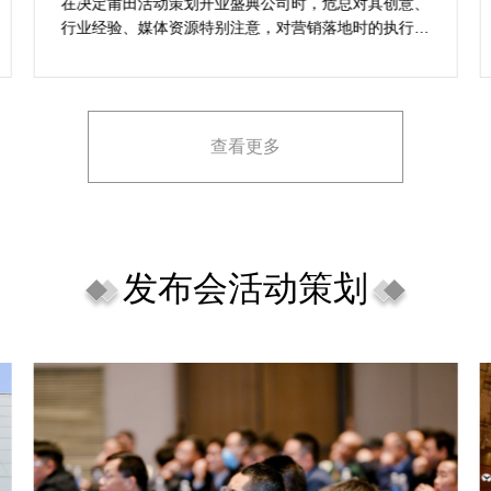
想活动
在决定莆田活动策划开业盛典公司时，危总对其创意、
行业经验、媒体资源特别注意，对营销落地时的执行一
致性、媒体反馈有明确要求，也并担心策划公司对品牌
理念理解不足，导致宣传方案不匹配。
查看更多
发布会活动策划