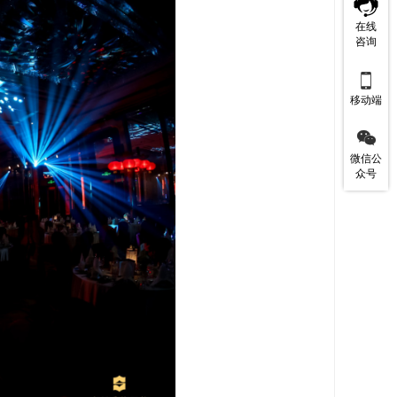
在线
咨询

移动端

微信公
众号