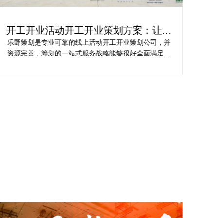
轻松实现创新：开工仪式策划活动方案
轻
解析
樊总担心策划公司对品牌理念理解不足，导致宣传方案
龙
不匹配。并且再指望项目落地时执行一致性、媒体反馈
为
吻合其规范。在这个基础上遴选开工仪式专业活动策划
关
公司时极度关注创意、行业经验、媒体资源等维度。
到
过
资
吸