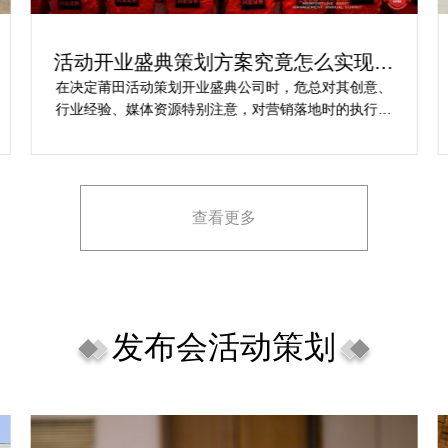
开工开业活动开工开业策划方案：让你
的活动与众不同
乐野策划是专业可靠的线上活动开工开业策划公司，并
资源完善，筹划的一站式服务战略能够很好全面满足我
对商场开工开业活动策划的目标，让我安稳安逸完成商
场开工开业活动策划，预备推荐给须要寻觅线上活动开
工开业策划公司的朋友。
查看更多
发布会活动策划