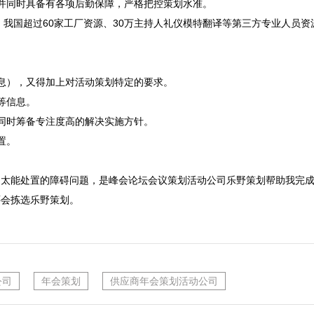
并同时具备有各项后勤保障，严格把控策划水准。
、我国超过60家工厂资源、30万主持人礼仪模特翻译等第三方专业人员资
息），又得加上对活动策划特定的要求。

信息。

同时筹备专注度高的解决实施方针。

。

不太能处置的障碍问题，是峰会论坛会议策划活动公司乐野策划帮助我完
还会拣选乐野策划。
公司
年会策划
供应商年会策划活动公司