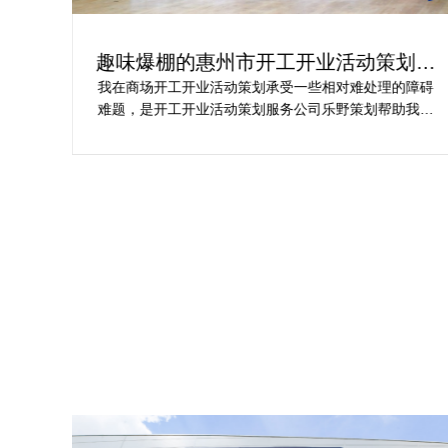
划方
活动开业盛典策划方案究竟怎么实现梦
想活动
障碍
在决定莆田活动策划开业盛典公司时，危总对其创意、
我完
行业经验、媒体资源特别注意，对营销落地时的执行一
个商
致性、媒体反馈有明确要求，也并担心策划公司对品牌
择乐
理念理解不足，导致宣传方案不匹配。