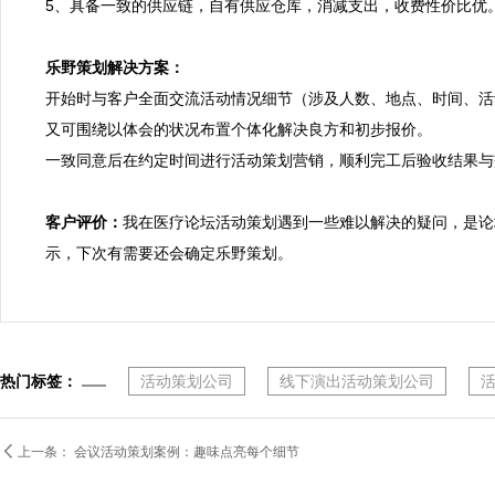
5、具备一致的供应链，自有供应仓库，消减支出，收费性价比优。
乐野策划解决方案：

开始时与客户全面交流活动情况细节（涉及人数、地点、时间、活
又可围绕以体会的状况布置个体化解决良方和初步报价。

一致同意后在约定时间进行活动策划营销，顺利完工后验收结果与
客户评价：
我在医疗论坛活动策划遇到一些难以解决的疑问，是论
示，下次有需要还会确定乐野策划。
热门标签：
活动策划公司
线下演出活动策划公司

上一条：
会议活动策划案例：趣味点亮每个细节