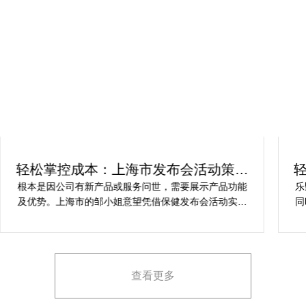
轻松掌控成本：上海市发布会活动策划
方案指南
根本是因公司有新产品或服务问世，需要展示产品功能
乐
及优势。上海市的邹小姐意望凭借保健发布会活动实现
同
提升市场关注度，引发媒体报道，推动新品销售和市场
健
占有率。在策划时间里却遇到这些难题缺乏专业的产品
产
展示和演示技能，以有效突出产品的核心卖点。他急速
地需要活动策划公司设计具有吸引力的发布形式和创意
查看更多
展示方案，以最大化媒体报道和消费者关注。