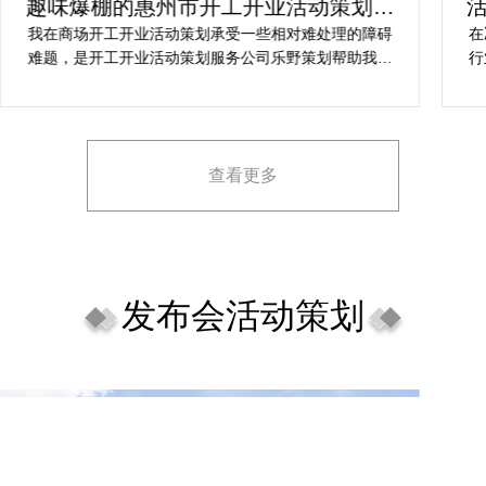
趣味爆棚的惠州市开工开业活动策划方
案精选
我在商场开工开业活动策划承受一些相对难处理的障碍
在
难题，是开工开业活动策划服务公司乐野策划帮助我完
行
成，而且设计思想有趣味，着重关注设计细目，整个商
致
场开工开业活动策划堪称完美，下次有计划还会选择乐
野策划。
查看更多
发布会活动策划