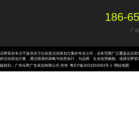
186-6
广东
乐野策划专注于提供全方位创意活动策划方案的专业公司，业务范围广泛覆盖会议策
的活动策划方案，通过精准的策略与创意执行，为品牌、企业造势赋能。选择乐野策
版权归：广州乐野广告策划有限公司 所有
粤ICP备2024354063号-1
网站地图