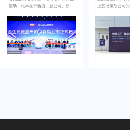
活动，根本在于新店、新公司、新品
上直播策划公司的
牌的启动时刻，需要吸引初次关注，
例，以及还有须要
并营造良好的品牌形象。再者得做
畅、观众参与符合
到：增加曝光度，吸引目标消费群
有担心策划公司在
体，提高知名度，通过活动推动初期
经验不足，影响流
销售。可是鉴于不具备充足的渠道和
需得慎重决计。
资源进行大规模的市场推广。需要专
业的策划和执行来吸引目标人群，创
造品牌认知，确保活动当天的热烈氛
围和媒体曝光。