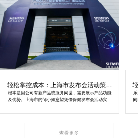
轻松掌控成本：上海市发布会活动策划
方案指南
根本是因公司有新产品或服务问世，需要展示产品功能
乐
及优势。上海市的邹小姐意望凭借保健发布会活动实现
同
提升市场关注度，引发媒体报道，推动新品销售和市场
健
占有率。在策划时间里却遇到这些难题缺乏专业的产品
产
展示和演示技能，以有效突出产品的核心卖点。他急速
地需要活动策划公司设计具有吸引力的发布形式和创意
查看更多
展示方案，以最大化媒体报道和消费者关注。