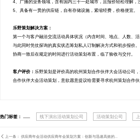
4、广播的业务领域，含有国内三十一处城市，且报价轻松理解，
5、具备有一贯的供应链，自有存储设施，紧缩经费，价格便宜。

乐野策划解决方案：

第一个与客户融洽交流活动具体状况（内含时间、地点、人数、活
与此同时凭仗探询的真实状态筹划私人订制解决方式和初步报价。

协商一致后在规定的时间进行活动策划布置，临了验收与交付。

客户评价：
乐野策划是评价高的杭州策划合作伙伴大会活动公司，
合作伙伴大会活动策划，意欲愿意提议给需要寻求杭州策划合作伙
热门标签：
线下演出活动策划公司
活动策划公司

上一条：
供应商年会活动供应商年会策划方案：创新与迅速高效的...