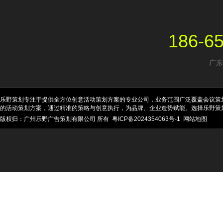
186-6
广东
乐野策划专注于提供全方位创意活动策划方案的专业公司，业务范围广泛覆盖会议策
的活动策划方案，通过精准的策略与创意执行，为品牌、企业造势赋能。选择乐野策
版权归：广州乐野广告策划有限公司 所有
粤ICP备2024354063号-1
网站地图