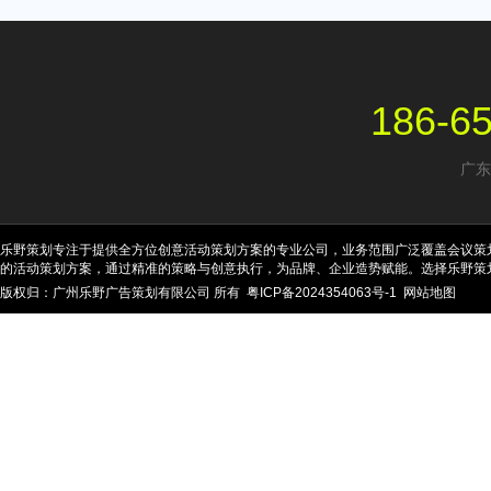
186-6
广东
乐野策划专注于提供全方位创意活动策划方案的专业公司，业务范围广泛覆盖会议策
的活动策划方案，通过精准的策略与创意执行，为品牌、企业造势赋能。选择乐野策
版权归：广州乐野广告策划有限公司 所有
粤ICP备2024354063号-1
网站地图