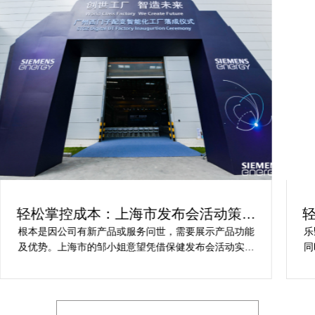
轻松掌控成本：上海市发布会活动策划
方案指南
根本是因公司有新产品或服务问世，需要展示产品功能
乐
及优势。上海市的邹小姐意望凭借保健发布会活动实现
同
提升市场关注度，引发媒体报道，推动新品销售和市场
健
占有率。在策划时间里却遇到这些难题缺乏专业的产品
产
展示和演示技能，以有效突出产品的核心卖点。他急速
地需要活动策划公司设计具有吸引力的发布形式和创意