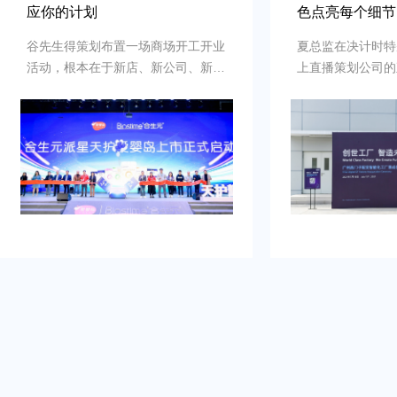
应你的计划
色点亮每个细节
谷先生得策划布置一场商场开工开业
夏总监在决计时特
活动，根本在于新店、新公司、新品
上直播策划公司的
牌的启动时刻，需要吸引初次关注，
例，以及还有须要
并营造良好的品牌形象。再者得做
畅、观众参与符合
到：增加曝光度，吸引目标消费群
有担心策划公司在
体，提高知名度，通过活动推动初期
经验不足，影响流
销售。可是鉴于不具备充足的渠道和
需得慎重决计。
资源进行大规模的市场推广。需要专
业的策划和执行来吸引目标人群，创
造品牌认知，确保活动当天的热烈氛
围和媒体曝光。