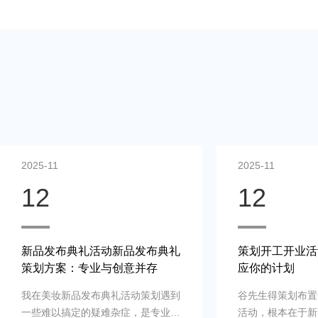
11
2025-11
2
12
发布典礼活动新品发布典礼
策划开工开业活动案例：
方案：专业与创意并存
应你的计划
美妆新品发布典礼活动策划遇到
谷先生得策划布置一场商场
难以搞定的疑难杂症，是专业新
活动，根本在于新店、新公