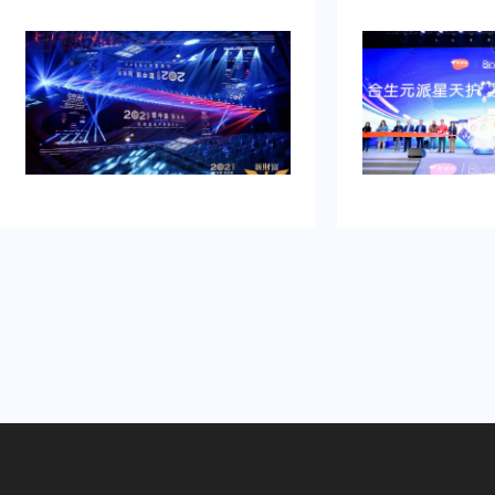
布典礼活动策划公司乐野策划援
牌的启动时刻，需要吸引初
完成，而且也是设计构想有创
并营造良好的品牌形象。再
重点考虑设计安排，整个美妆新
到：增加曝光度，吸引目标
布典礼活动策划完美对应，下次
体，提高知名度，通过活动
要还会选择乐野策划。
销售。可是鉴于不具备充足
资源进行大规模的市场推广
业的策划和执行来吸引目标
造品牌认知，确保活动当天
围和媒体曝光。