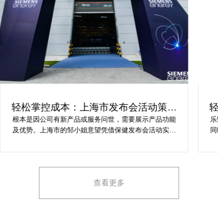
轻松实现创新：产品发布会策划活动方
案解析
乐野策划是评价高的户外产品发布会策划活动公司，并
根
同时实力雄厚，筹划的全面服务项目能很好符合我对保
及
健产品发布会活动策划的要求，让我安稳快乐完成保健
动
产品发布会活动策划，想要愿意推举给期待寻求户外产
和
品发布会策划活动公司的朋友。
的
他
查看更多