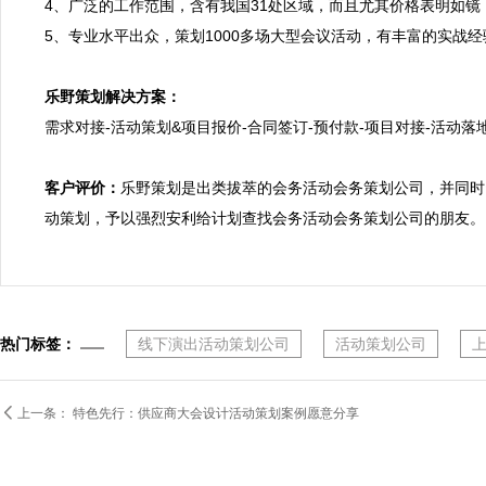
4、广泛的工作范围，含有我国31处区域，而且尤其价格表明如镜
5、专业水平出众，策划1000多场大型会议活动，有丰富的实战经
乐野策划解决方案：

需求对接-活动策划&项目报价-合同签订-预付款-项目对接-活动落地
客户评价：
乐野策划是出类拔萃的会务活动会务策划公司，并同时
动策划，予以强烈安利给计划查找会务活动会务策划公司的朋友。
热门标签：
线下演出活动策划公司
活动策划公司

上一条：
特色先行：供应商大会设计活动策划案例愿意分享