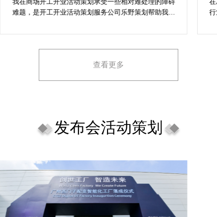
想活动
在决定莆田活动策划开业盛典公司时，危总对其创意、
乐
行业经验、媒体资源特别注意，对营销落地时的执行一
资
致性、媒体反馈有明确要求，也并担心策划公司对品牌
对
理念理解不足，导致宣传方案不匹配。
场
查看更多
发布会活动策划