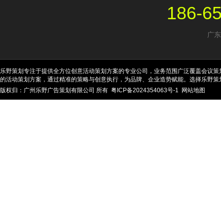
186-6
广东
乐野策划专注于提供全方位创意活动策划方案的专业公司，业务范围广泛覆盖会议策
的活动策划方案，通过精准的策略与创意执行，为品牌、企业造势赋能。选择乐野策
版权归：广州乐野广告策划有限公司 所有
粤ICP备2024354063号-1
网站地图