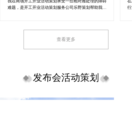
案精选
我在商场开工开业活动策划承受一些相对难处理的障碍
在
难题，是开工开业活动策划服务公司乐野策划帮助我完
行
成，而且设计思想有趣味，着重关注设计细目，整个商
致
场开工开业活动策划堪称完美，下次有计划还会选择乐
野策划。
查看更多
发布会活动策划