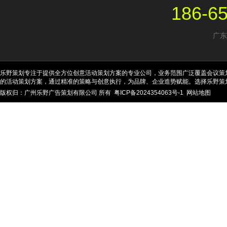
186-6
广东
乐野策划专注于提供全方位创意活动策划方案的专业公司，业务范围广泛覆盖会议策
的活动策划方案，通过精准的策略与创意执行，为品牌、企业造势赋能。选择乐野策
版权归：广州乐野广告策划有限公司 所有
粤ICP备2024354063号-1
网站地图