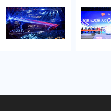
品发布典礼活动策划公司乐野策划援
牌的启动时刻，需
助我完成，而且也是设计构想有创
并营造良好的品牌
意，重点考虑设计安排，整个美妆新
到：增加曝光度，
品发布典礼活动策划完美对应，下次
体，提高知名度，
有需要还会选择乐野策划。
销售。可是鉴于不
资源进行大规模的
业的策划和执行来
造品牌认知，确保
围和媒体曝光。