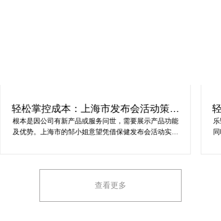
轻松掌控成本：上海市发布会活动策划
方案指南
根本是因公司有新产品或服务问世，需要展示产品功能
乐
及优势。上海市的邹小姐意望凭借保健发布会活动实现
同
提升市场关注度，引发媒体报道，推动新品销售和市场
健
占有率。在策划时间里却遇到这些难题缺乏专业的产品
产
展示和演示技能，以有效突出产品的核心卖点。他急速
地需要活动策划公司设计具有吸引力的发布形式和创意
查看更多
展示方案，以最大化媒体报道和消费者关注。