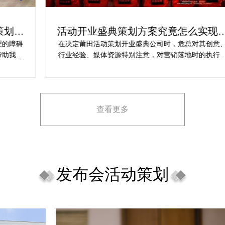
活动开业盛典策划方案究竟怎么实现梦
想活动
在决定莆田活动策划开业盛典公司时，危总对其创意、
行业经验、媒体资源特别注意，对营销落地时的执行一
致性、媒体反馈有明确要求，也并担心策划公司对品牌
理念理解不足，导致宣传方案不匹配。
查看更多
发布会活动策划