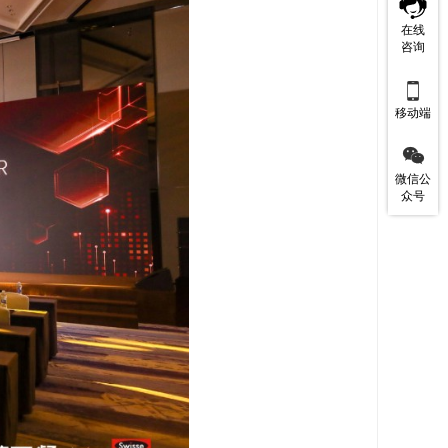
在线
咨询

移动端

微信公
众号