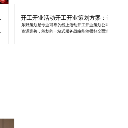
开工开业活动开工开业策划方案：让你
轻
的活动与众不同
乐野策划是专业可靠的线上活动开工开业策划公司，并
樊
资源完善，筹划的一站式服务战略能够很好全面满足我
不
对商场开工开业活动策划的目标，让我安稳安逸完成商
吻
场开工开业活动策划，预备推荐给须要寻觅线上活动开
公
工开业策划公司的朋友。