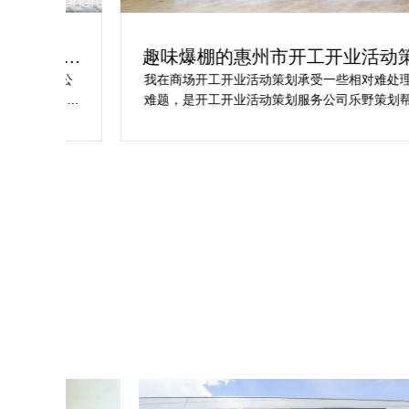
为你
趣味爆棚的惠州市开工开业活动策划方
案精选
划公
我在商场开工开业活动策划承受一些相对难处理的障碍
合我
难题，是开工开业活动策划服务公司乐野策划帮助我完
成商
成，而且设计思想有趣味，着重关注设计细目，整个商
工仪
场开工开业活动策划堪称完美，下次有计划还会选择乐
野策划。