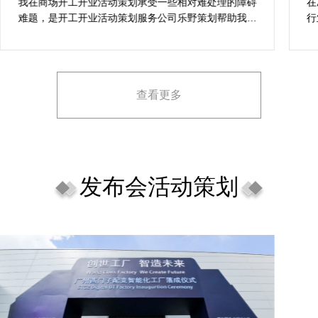
案精选
我在商场开工开业活动策划承受一些相对难处理的障碍
在
难题，是开工开业活动策划服务公司乐野策划帮助我完
行
成，而且设计思想有趣味，着重关注设计细目，整个商
致
场开工开业活动策划堪称完美，下次有计划还会选择乐
野策划。
查看更多
发布会活动策划