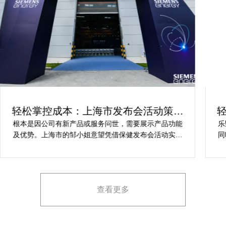
轻松掌控成本：上海市发布会活动策划
方案指南
根本是因公司有新产品或服务问世，需要展示产品功能
乐
及优势。上海市的邹小姐意望凭借保健发布会活动实现
同
提升市场关注度，引发媒体报道，推动新品销售和市场
健
占有率。在策划时间里却遇到这些难题缺乏专业的产品
产
展示和演示技能，以有效突出产品的核心卖点。他急速
地需要活动策划公司设计具有吸引力的发布形式和创意
查看更多
展示方案，以最大化媒体报道和消费者关注。