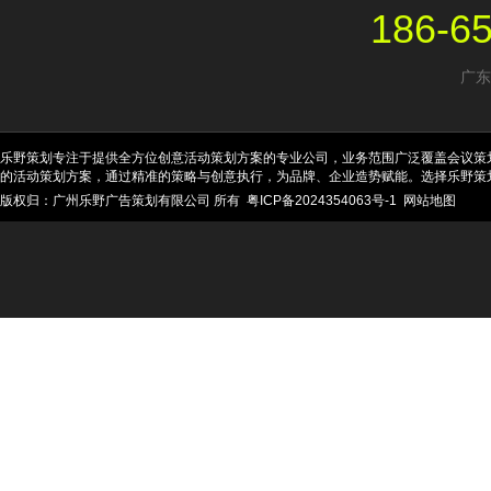
186-6
广东
乐野策划专注于提供全方位创意活动策划方案的专业公司，业务范围广泛覆盖会议策
的活动策划方案，通过精准的策略与创意执行，为品牌、企业造势赋能。选择乐野策
版权归：广州乐野广告策划有限公司 所有
粤ICP备2024354063号-1
网站地图