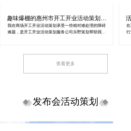
趣味爆棚的惠州市开工开业活动策划方
案精选
我在商场开工开业活动策划承受一些相对难处理的障碍
在
难题，是开工开业活动策划服务公司乐野策划帮助我完
行
成，而且设计思想有趣味，着重关注设计细目，整个商
致
场开工开业活动策划堪称完美，下次有计划还会选择乐
野策划。
查看更多
发布会活动策划