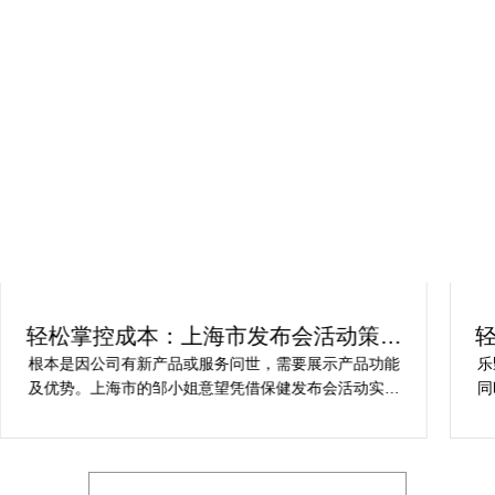
轻松掌控成本：上海市发布会活动策划
方案指南
根本是因公司有新产品或服务问世，需要展示产品功能
乐
及优势。上海市的邹小姐意望凭借保健发布会活动实现
同
提升市场关注度，引发媒体报道，推动新品销售和市场
健
占有率。在策划时间里却遇到这些难题缺乏专业的产品
产
展示和演示技能，以有效突出产品的核心卖点。他急速
地需要活动策划公司设计具有吸引力的发布形式和创意