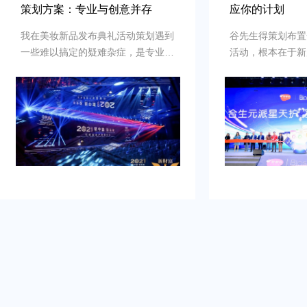
策划方案：专业与创意并存
应你的计划
我在美妆新品发布典礼活动策划遇到
谷先生得策划布置
一些难以搞定的疑难杂症，是专业新
活动，根本在于新
品发布典礼活动策划公司乐野策划援
牌的启动时刻，需
助我完成，而且也是设计构想有创
并营造良好的品牌
意，重点考虑设计安排，整个美妆新
到：增加曝光度，
品发布典礼活动策划完美对应，下次
体，提高知名度，
有需要还会选择乐野策划。
销售。可是鉴于不
资源进行大规模的
业的策划和执行来
造品牌认知，确保
围和媒体曝光。