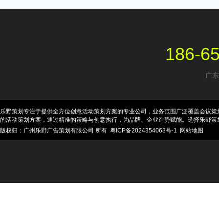
186-6
广东
乐野策划专注于提供全方位创意活动策划方案的专业公司，业务范围广泛覆盖会议策
的活动策划方案，通过精准的策略与创意执行，为品牌、企业造势赋能。选择乐野策
版权归：广州乐野广告策划有限公司 所有
粤ICP备2024354063号-1
网站地图