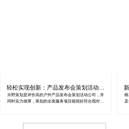
轻松实现创新：产品发布会策划活动方
案解析
乐野策划是评价高的户外产品发布会策划活动公司，并
根
同时实力雄厚，筹划的全面服务项目能很好符合我对保
及
健产品发布会活动策划的要求，让我安稳快乐完成保健
动
产品发布会活动策划，想要愿意推举给期待寻求户外产
和
品发布会策划活动公司的朋友。
的
他