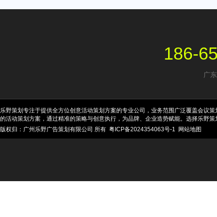
186-6
广东
乐野策划专注于提供全方位创意活动策划方案的专业公司，业务范围广泛覆盖会议策
的活动策划方案，通过精准的策略与创意执行，为品牌、企业造势赋能。选择乐野策
版权归：广州乐野广告策划有限公司 所有
粤ICP备2024354063号-1
网站地图