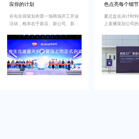
应你的计划
色点亮每个细节
谷先生得策划布置一场商场开工开业
夏总监在决计时特
活动，根本在于新店、新公司、新品
上直播策划公司的
牌的启动时刻，需要吸引初次关注，
例，以及还有须要
并营造良好的品牌形象。再者得做
畅、观众参与符合
到：增加曝光度，吸引目标消费群
有担心策划公司在
体，提高知名度，通过活动推动初期
经验不足，影响流
销售。可是鉴于不具备充足的渠道和
需得慎重决计。
资源进行大规模的市场推广。需要专
业的策划和执行来吸引目标人群，创
造品牌认知，确保活动当天的热烈氛
围和媒体曝光。