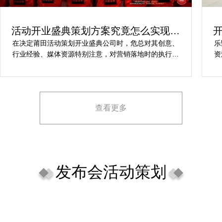
活动开业盛典策划方案究竟怎么实现梦
想活动
在决定莆田活动策划开业盛典公司时，危总对其创意、
乐
行业经验、媒体资源特别注意，对营销落地时的执行一
资
致性、媒体反馈有明确要求，也并担心策划公司对品牌
对
理念理解不足，导致宣传方案不匹配。
场
查看更多
发布会活动策划