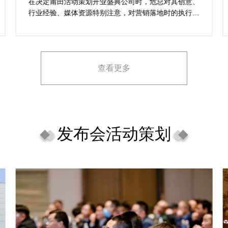
想活动
在决定莆田活动策划开业盛典公司时，危总对其创意、
行业经验、媒体资源特别注意，对营销落地时的执行一
致性、媒体反馈有明确要求，也并担心策划公司对品牌
理念理解不足，导致宣传方案不匹配。
查看更多
发布会活动策划