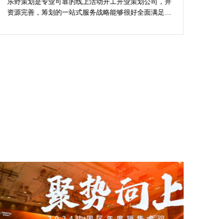
的活动与众不同
乐野策划是专业可靠的线上活动开工开业策划公司，并
樊
资源完善，筹划的一站式服务战略能够很好全面满足我
不
对商场开工开业活动策划的目标，让我安稳安逸完成商
吻
场开工开业活动策划，预备推荐给须要寻觅线上活动开
公
工开业策划公司的朋友。