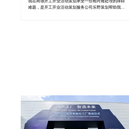
案精选
划公
我在商场开工开业活动策划承受一些相对难处理的障碍
合我
难题，是开工开业活动策划服务公司乐野策划帮助我完
成商
成，而且设计思想有趣味，着重关注设计细目，整个商
工仪
场开工开业活动策划堪称完美，下次有计划还会选择乐
野策划。