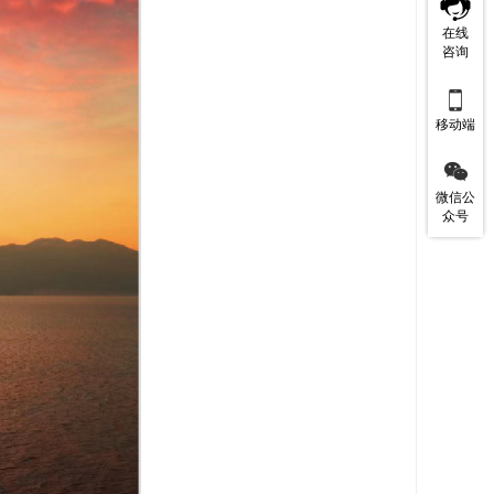
在线
咨询

移动端

微信公
众号