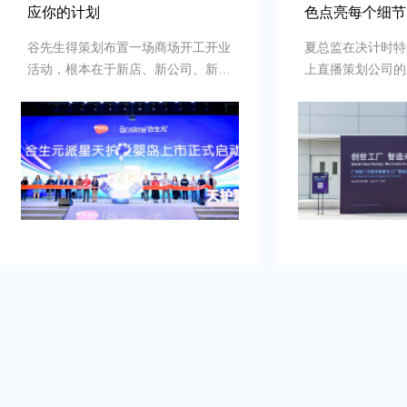
应你的计划
色点亮每个细节
谷先生得策划布置一场商场开工开业
夏总监在决计时特
活动，根本在于新店、新公司、新品
上直播策划公司的
牌的启动时刻，需要吸引初次关注，
例，以及还有须要
并营造良好的品牌形象。再者得做
畅、观众参与符合
到：增加曝光度，吸引目标消费群
有担心策划公司在
体，提高知名度，通过活动推动初期
经验不足，影响流
销售。可是鉴于不具备充足的渠道和
需得慎重决计。
资源进行大规模的市场推广。需要专
业的策划和执行来吸引目标人群，创
造品牌认知，确保活动当天的热烈氛
围和媒体曝光。