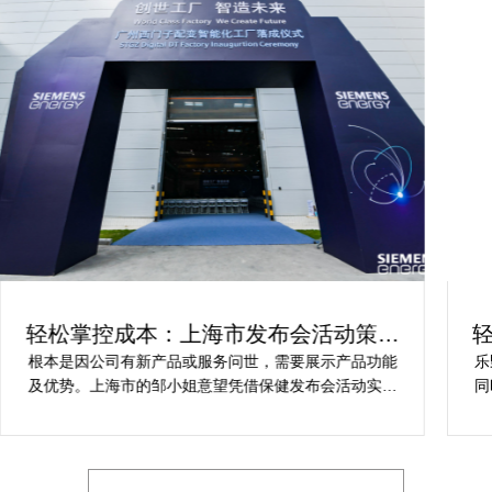
轻松实现创新：产品发布会策划活动方
案解析
乐野策划是评价高的户外产品发布会策划活动公司，并
同时实力雄厚，筹划的全面服务项目能很好符合我对保
健产品发布会活动策划的要求，让我安稳快乐完成保健
产品发布会活动策划，想要愿意推举给期待寻求户外产
品发布会策划活动公司的朋友。