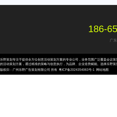
186-6
广东
乐野策划专注于提供全方位创意活动策划方案的专业公司，业务范围广泛覆盖会议策
的活动策划方案，通过精准的策略与创意执行，为品牌、企业造势赋能。选择乐野策
版权归：广州乐野广告策划有限公司 所有
粤ICP备2024354063号-1
网站地图