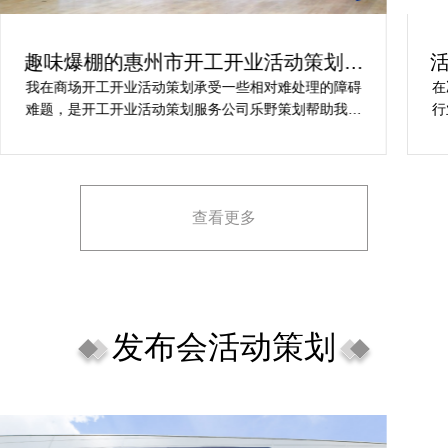
活动开业盛典策划方案究竟怎么实现梦
想活动
在决定莆田活动策划开业盛典公司时，危总对其创意、
行业经验、媒体资源特别注意，对营销落地时的执行一
致性、媒体反馈有明确要求，也并担心策划公司对品牌
理念理解不足，导致宣传方案不匹配。
查看更多
发布会活动策划