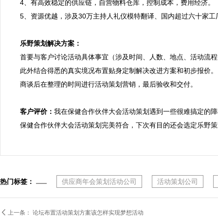
4、有高效稳定的供应链，自营物料仓库，控制成本，费用经济。
5、资源优越，涉及30万主持人礼仪模特翻译、国内超过六十家
乐野策划解决方案：

首要与客户讨论活动具体事宜（涉及时间、人数、地点、活动流程
此外结合得悉的真实境况布置贴身定制解决改进方案和初步报价。

商谈后在整理的时间进行活动策划营销，最后验收和交付。

客户评价：
我在保健合作伙伴大会活动策划遇到一些很难搞定的障
保健合作伙伴大会活动策划完美符合，下次有目的还会选定乐野策
热门标签：
供应商年会策划活动公司
活动策划公司

上一条：
论坛布置活动策划方案该怎样实现梦想活动