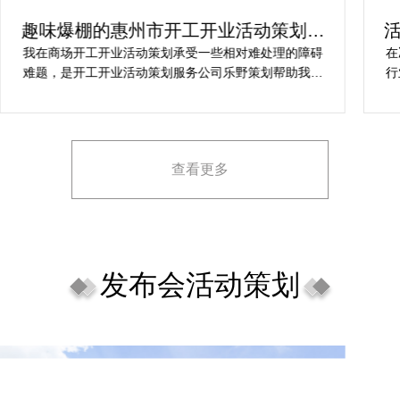
趣味爆棚的惠州市开工开业活动策划方
案精选
我在商场开工开业活动策划承受一些相对难处理的障碍
在
难题，是开工开业活动策划服务公司乐野策划帮助我完
行
成，而且设计思想有趣味，着重关注设计细目，整个商
致
场开工开业活动策划堪称完美，下次有计划还会选择乐
野策划。
查看更多
发布会活动策划