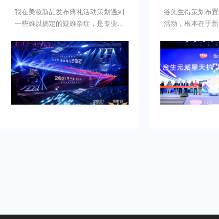
我在美妆新品发布典礼活动策划遇到
谷先生得策划布置
一些难以搞定的疑难杂症，是专业新
活动，根本在于新
品发布典礼活动策划公司乐野策划援
牌的启动时刻，需
助我完成，而且也是设计构想有创
并营造良好的品牌
意，重点考虑设计安排，整个美妆新
到：增加曝光度，
品发布典礼活动策划完美对应，下次
体，提高知名度，
有需要还会选择乐野策划。
销售。可是鉴于不
资源进行大规模的
业的策划和执行来
造品牌认知，确保
围和媒体曝光。