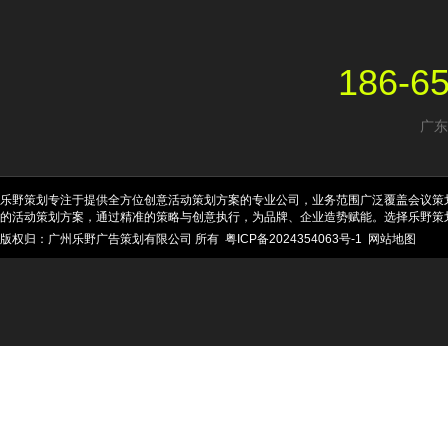
186-6
广东
乐野策划专注于提供全方位创意活动策划方案的专业公司，业务范围广泛覆盖会议策
的活动策划方案，通过精准的策略与创意执行，为品牌、企业造势赋能。选择乐野策
版权归：广州乐野广告策划有限公司 所有
粤ICP备2024354063号-1
网站地图