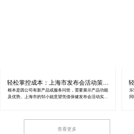
轻松掌控成本：上海市发布会活动策划
方案指南
根本是因公司有新产品或服务问世，需要展示产品功能
乐
及优势。上海市的邹小姐意望凭借保健发布会活动实现
同
提升市场关注度，引发媒体报道，推动新品销售和市场
健
占有率。在策划时间里却遇到这些难题缺乏专业的产品
产
展示和演示技能，以有效突出产品的核心卖点。他急速
地需要活动策划公司设计具有吸引力的发布形式和创意
查看更多
展示方案，以最大化媒体报道和消费者关注。