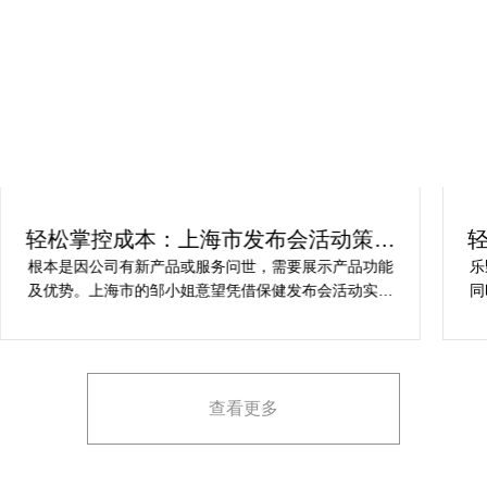
轻松掌控成本：上海市发布会活动策划
方案指南
根本是因公司有新产品或服务问世，需要展示产品功能
乐
及优势。上海市的邹小姐意望凭借保健发布会活动实现
同
提升市场关注度，引发媒体报道，推动新品销售和市场
健
占有率。在策划时间里却遇到这些难题缺乏专业的产品
产
展示和演示技能，以有效突出产品的核心卖点。他急速
地需要活动策划公司设计具有吸引力的发布形式和创意
查看更多
展示方案，以最大化媒体报道和消费者关注。