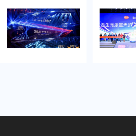
品发布典礼活动策划公司乐野策划援
牌的启动时刻，需
助我完成，而且也是设计构想有创
并营造良好的品牌
意，重点考虑设计安排，整个美妆新
到：增加曝光度，
品发布典礼活动策划完美对应，下次
体，提高知名度，
有需要还会选择乐野策划。
销售。可是鉴于不
资源进行大规模的
业的策划和执行来
造品牌认知，确保
围和媒体曝光。