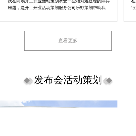
案精选
我在商场开工开业活动策划承受一些相对难处理的障碍
在
难题，是开工开业活动策划服务公司乐野策划帮助我完
行
成，而且设计思想有趣味，着重关注设计细目，整个商
致
场开工开业活动策划堪称完美，下次有计划还会选择乐
野策划。
查看更多
发布会活动策划