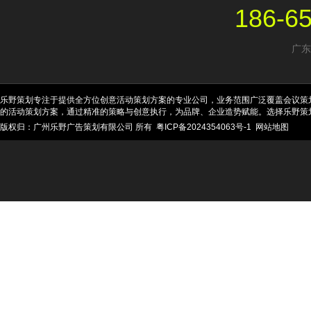
186-6
广东
乐野策划专注于提供全方位创意活动策划方案的专业公司，业务范围广泛覆盖会议策
的活动策划方案，通过精准的策略与创意执行，为品牌、企业造势赋能。选择乐野策
版权归：广州乐野广告策划有限公司 所有
粤ICP备2024354063号-1
网站地图