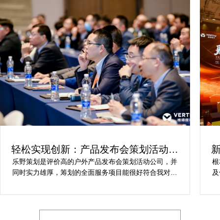
轻松实现创新：产品发布会策划活动方
案解析
乐野策划是评价高的户外产品发布会策划活动公司，并
根
同时实力雄厚，筹划的全面服务项目能很好符合我对保
及
健产品发布会活动策划的要求，让我安稳快乐完成保健
动
产品发布会活动策划，想要愿意推举给期待寻求户外产
和
品发布会策划活动公司的朋友。
的
他