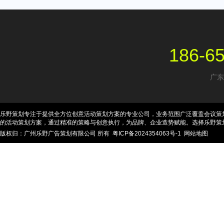
186-6
广东
乐野策划专注于提供全方位创意活动策划方案的专业公司，业务范围广泛覆盖会议策
的活动策划方案，通过精准的策略与创意执行，为品牌、企业造势赋能。选择乐野策
版权归：广州乐野广告策划有限公司 所有
粤ICP备2024354063号-1
网站地图