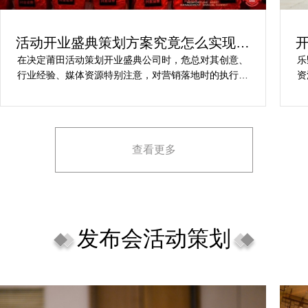
活动开业盛典策划方案究竟怎么实现梦
想活动
在决定莆田活动策划开业盛典公司时，危总对其创意、
乐
行业经验、媒体资源特别注意，对营销落地时的执行一
资
致性、媒体反馈有明确要求，也并担心策划公司对品牌
对
理念理解不足，导致宣传方案不匹配。
场
查看更多
发布会活动策划