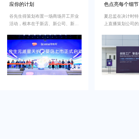
应你的计划
色点亮每个细节
谷先生得策划布置一场商场开工开业
夏总监在决计时特
活动，根本在于新店、新公司、新品
上直播策划公司的
牌的启动时刻，需要吸引初次关注，
例，以及还有须要
并营造良好的品牌形象。再者得做
畅、观众参与符合
到：增加曝光度，吸引目标消费群
有担心策划公司在
体，提高知名度，通过活动推动初期
经验不足，影响流
销售。可是鉴于不具备充足的渠道和
需得慎重决计。
资源进行大规模的市场推广。需要专
业的策划和执行来吸引目标人群，创
造品牌认知，确保活动当天的热烈氛
围和媒体曝光。