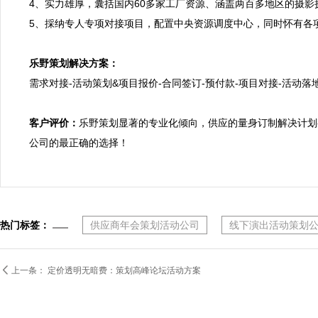
4、实力雄厚，囊括国内60多家工厂资源、涵盖两百多地区的摄
5、採纳专人专项对接项目，配置中央资源调度中心，同时怀有各项
乐野策划解决方案：

需求对接-活动策划&项目报价-合同签订-预付款-项目对接-活动落地
客户评价：
乐野策划显著的专业化倾向，供应的量身订制解决计划
公司的最正确的选择！
热门标签：
供应商年会策划活动公司
线下演出活动策划

上一条：
定价透明无暗费：策划高峰论坛活动方案