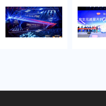
牌的启动时刻，需要吸引初次关注，
例，以及还有须要
并营造良好的品牌形象。再者得做
畅、观众参与符合
到：增加曝光度，吸引目标消费群
有担心策划公司在
体，提高知名度，通过活动推动初期
经验不足，影响流
销售。可是鉴于不具备充足的渠道和
需得慎重决计。
资源进行大规模的市场推广。需要专
业的策划和执行来吸引目标人群，创
造品牌认知，确保活动当天的热烈氛
围和媒体曝光。