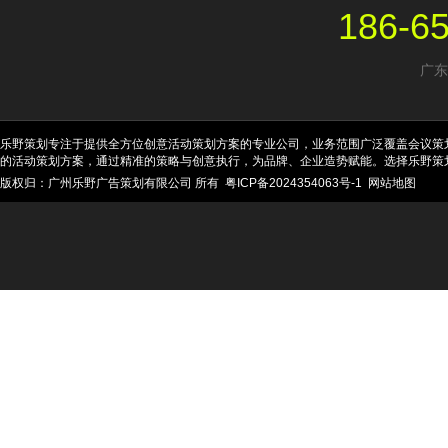
186-6
广东
乐野策划专注于提供全方位创意活动策划方案的专业公司，业务范围广泛覆盖会议策
的活动策划方案，通过精准的策略与创意执行，为品牌、企业造势赋能。选择乐野策
版权归：广州乐野广告策划有限公司 所有
粤ICP备2024354063号-1
网站地图