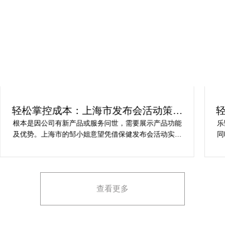
轻松掌控成本：上海市发布会活动策划
方案指南
根本是因公司有新产品或服务问世，需要展示产品功能
乐
及优势。上海市的邹小姐意望凭借保健发布会活动实现
同
提升市场关注度，引发媒体报道，推动新品销售和市场
健
占有率。在策划时间里却遇到这些难题缺乏专业的产品
产
展示和演示技能，以有效突出产品的核心卖点。他急速
地需要活动策划公司设计具有吸引力的发布形式和创意
查看更多
展示方案，以最大化媒体报道和消费者关注。