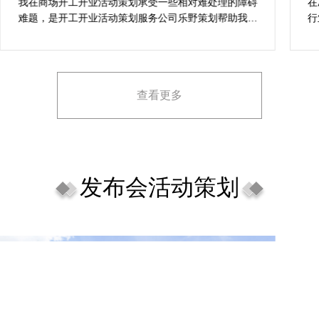
案精选
我在商场开工开业活动策划承受一些相对难处理的障碍
在
难题，是开工开业活动策划服务公司乐野策划帮助我完
行
成，而且设计思想有趣味，着重关注设计细目，整个商
致
场开工开业活动策划堪称完美，下次有计划还会选择乐
野策划。
查看更多
发布会活动策划