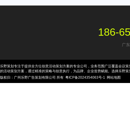
186-6
广东
乐野策划专注于提供全方位创意活动策划方案的专业公司，业务范围广泛覆盖会议策
的活动策划方案，通过精准的策略与创意执行，为品牌、企业造势赋能。选择乐野策
版权归：广州乐野广告策划有限公司 所有
粤ICP备2024354063号-1
网站地图