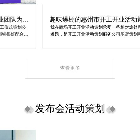
趣味爆棚的惠州市开工开业活动策划方
案精选
我在商场开工开业活动策划承受一些相对难处理的障碍
在
难题，是开工开业活动策划服务公司乐野策划帮助我完
行
成，而且设计思想有趣味，着重关注设计细目，整个商
致
场开工开业活动策划堪称完美，下次有计划还会选择乐
野策划。
查看更多
发布会活动策划