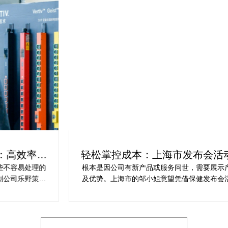
轻松掌控成本：上海市发布会活动策划
方案指南
根本是因公司有新产品或服务问世，需要展示产品功能
乐
及优势。上海市的邹小姐意望凭借保健发布会活动实现
同
提升市场关注度，引发媒体报道，推动新品销售和市场
健
占有率。在策划时间里却遇到这些难题缺乏专业的产品
产
展示和演示技能，以有效突出产品的核心卖点。他急速
地需要活动策划公司设计具有吸引力的发布形式和创意