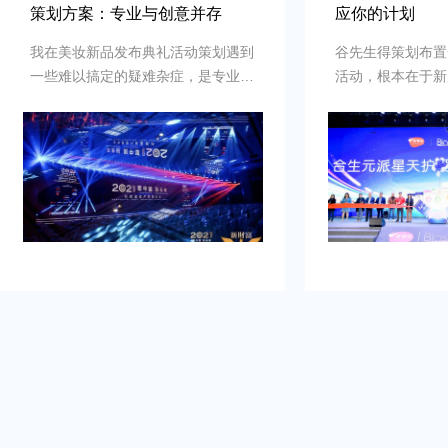
策划方案：专业与创意并存
应你的计划
我在美妆新品发布典礼活动策划遇到
谷先生得策划布置
一些难以搞定的疑难杂症，是专业新
活动，根本在于新
品发布典礼活动策划公司乐野策划援
牌的启动时刻，需
助我完成，而且也是设计构想有创
并营造良好的品牌
意，重点考虑设计安排，整个美妆新
到：增加曝光度，
品发布典礼活动策划完美对应，下次
体，提高知名度，
有需要还会选择乐野策划。
销售。可是鉴于不
资源进行大规模的
业的策划和执行来
造品牌认知，确保
围和媒体曝光。