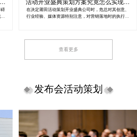
活动开业盛典策划方案究竟怎么实现梦
想活动
在决定莆田活动策划开业盛典公司时，危总对其创意、
行业经验、媒体资源特别注意，对营销落地时的执行一
致性、媒体反馈有明确要求，也并担心策划公司对品牌
理念理解不足，导致宣传方案不匹配。
查看更多
发布会活动策划