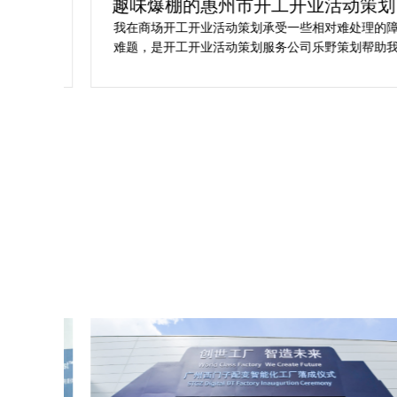
为你
趣味爆棚的惠州市开工开业活动策划方
案精选
划公
我在商场开工开业活动策划承受一些相对难处理的障碍
合我
难题，是开工开业活动策划服务公司乐野策划帮助我完
成商
成，而且设计思想有趣味，着重关注设计细目，整个商
工仪
场开工开业活动策划堪称完美，下次有计划还会选择乐
野策划。