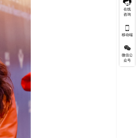
在线
咨询

移动端

微信公
众号