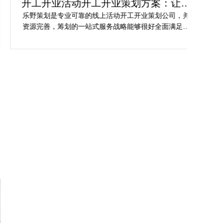
开工开业活动开工开业策划方案：让你
轻
的活动与众不同
乐野策划是专业可靠的线上活动开工开业策划公司，并
樊
资源完善，筹划的一站式服务战略能够很好全面满足我
不
对商场开工开业活动策划的目标，让我安稳安逸完成商
吻
场开工开业活动策划，预备推荐给须要寻觅线上活动开
公
工开业策划公司的朋友。