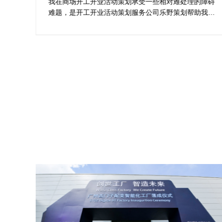
案精选
划公
我在商场开工开业活动策划承受一些相对难处理的障碍
合我
难题，是开工开业活动策划服务公司乐野策划帮助我完
成商
成，而且设计思想有趣味，着重关注设计细目，整个商
工仪
场开工开业活动策划堪称完美，下次有计划还会选择乐
野策划。