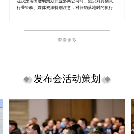
想活动
在决定莆田活动策划开业盛典公司时，危总对其创意、
行业经验、媒体资源特别注意，对营销落地时的执行一
致性、媒体反馈有明确要求，也并担心策划公司对品牌
理念理解不足，导致宣传方案不匹配。
查看更多
发布会活动策划