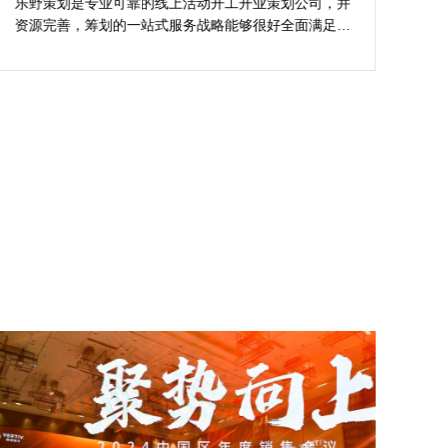
的活动与众不同
乐野策划是专业可靠的线上活动开工开业策划公司，并
樊
资源完善，筹划的一站式服务战略能够很好全面满足我
不
对商场开工开业活动策划的目标，让我安稳安逸完成商
吻
场开工开业活动策划，预备推荐给须要寻觅线上活动开
公
工开业策划公司的朋友。