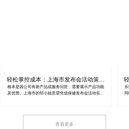
轻松掌控成本：上海市发布会活动策划
方案指南
根本是因公司有新产品或服务问世，需要展示产品功能
乐
及优势。上海市的邹小姐意望凭借保健发布会活动实现
同
提升市场关注度，引发媒体报道，推动新品销售和市场
健
占有率。在策划时间里却遇到这些难题缺乏专业的产品
产
展示和演示技能，以有效突出产品的核心卖点。他急速
地需要活动策划公司设计具有吸引力的发布形式和创意
查看更多
展示方案，以最大化媒体报道和消费者关注。