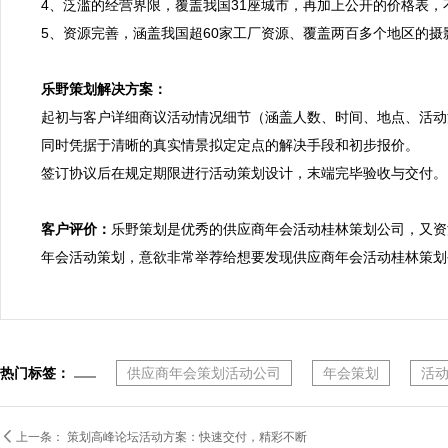
4、泛滥的经营界限，覆盖我国31座城市，再加上公开的价格表，
5、资源完善，涵盖我国超60家工厂资源、覆盖两百多个地区的摄
乐野策划解决方案：

起初与客户详细商议活动情况细节（涵盖人数、时间、地点、活动
同时凭据于清晰的真实情景拟定定点的解决手段和初步报价。

签订协议后在规定期限进行活动策划设计，末端完毕验收与交付。

客户评价：
乐野策划是优秀的供应商年会活动桂林策划公司，又资
年会活动策划，意欲非常举荐给想要发现供应商年会活动桂林策划
热门标签：
供应商年会策划活动公司
年会策划
活

上一条：
策划高峰论坛活动方案：快速交付，精彩不断