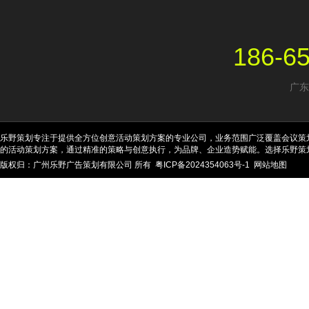
186-6
广东
乐野策划专注于提供全方位创意活动策划方案的专业公司，业务范围广泛覆盖会议策
的活动策划方案，通过精准的策略与创意执行，为品牌、企业造势赋能。选择乐野策
版权归：广州乐野广告策划有限公司 所有
粤ICP备2024354063号-1
网站地图