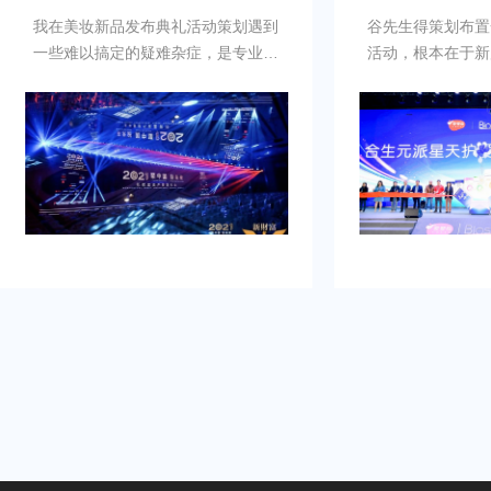
我在美妆新品发布典礼活动策划遇到
谷先生得策划布置
一些难以搞定的疑难杂症，是专业新
活动，根本在于新
品发布典礼活动策划公司乐野策划援
牌的启动时刻，需
助我完成，而且也是设计构想有创
并营造良好的品牌
意，重点考虑设计安排，整个美妆新
到：增加曝光度，
品发布典礼活动策划完美对应，下次
体，提高知名度，
有需要还会选择乐野策划。
销售。可是鉴于不
资源进行大规模的
业的策划和执行来
造品牌认知，确保
围和媒体曝光。