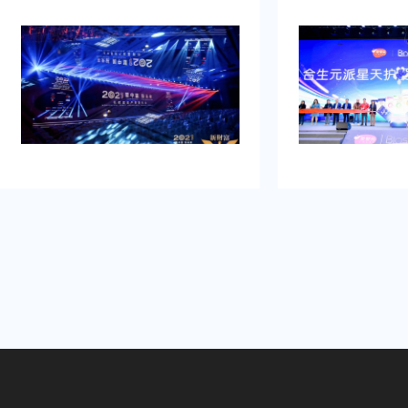
品发布典礼活动策划公司乐野策划援
牌的启动时刻，需
助我完成，而且也是设计构想有创
并营造良好的品牌
意，重点考虑设计安排，整个美妆新
到：增加曝光度，
品发布典礼活动策划完美对应，下次
体，提高知名度，
有需要还会选择乐野策划。
销售。可是鉴于不
资源进行大规模的
业的策划和执行来
造品牌认知，确保
围和媒体曝光。