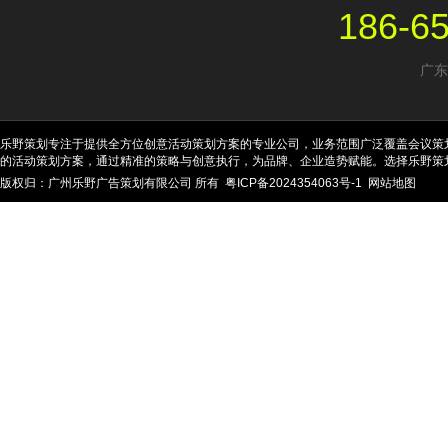
186-6
广东
乐野策划专注于提供全方位创意活动策划方案的专业公司，业务范围广泛覆盖会议策
的活动策划方案，通过精准的策略与创意执行，为品牌、企业造势赋能。选择乐野策
版权归：广州乐野广告策划有限公司 所有
粤ICP备2024354063号-1
网站地图