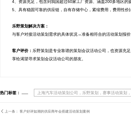
4、资源充足，包含到我国超过60家工厂资源、涵盖200多地区
5、具有稳固可靠的供应链，自有存储中心，紧缩费用，费用性价比
乐野策划解决方案：

与客户对接活动策划需求的具体状况→准备相符合的活动策划报
客户评价：
乐野策划是专业靠谱的策划会议活动公司，也资源充足
享给渴望寻求策划会议活动公司的朋友。
热门标签：
上海汽车活动策划公司，乐野策划，赛事活动策划

上一条：
客户好评如潮的供应商年会搭建活动策划案例