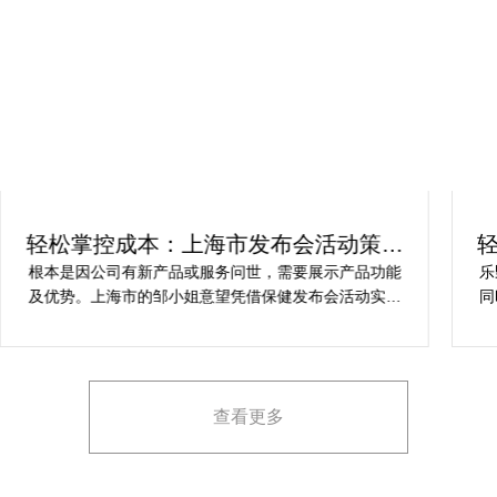
轻松掌控成本：上海市发布会活动策划
方案指南
根本是因公司有新产品或服务问世，需要展示产品功能
乐
及优势。上海市的邹小姐意望凭借保健发布会活动实现
同
提升市场关注度，引发媒体报道，推动新品销售和市场
健
占有率。在策划时间里却遇到这些难题缺乏专业的产品
产
展示和演示技能，以有效突出产品的核心卖点。他急速
地需要活动策划公司设计具有吸引力的发布形式和创意
查看更多
展示方案，以最大化媒体报道和消费者关注。