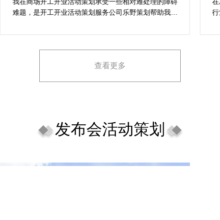
案精选
我在商场开工开业活动策划承受一些相对难处理的障碍
在
难题，是开工开业活动策划服务公司乐野策划帮助我完
行
成，而且设计思想有趣味，着重关注设计细目，整个商
致
场开工开业活动策划堪称完美，下次有计划还会选择乐
野策划。
查看更多
发布会活动策划