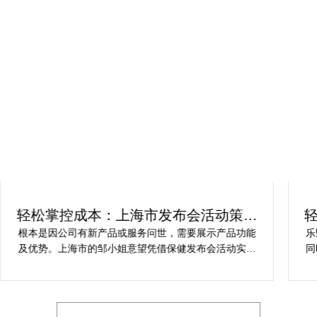
轻松掌控成本：上海市发布会活动策划
方案指南
根本是因公司有新产品或服务问世，需要展示产品功能
乐
及优势。上海市的邹小姐意望凭借保健发布会活动实现
同
提升市场关注度，引发媒体报道，推动新品销售和市场
健
占有率。在策划时间里却遇到这些难题缺乏专业的产品
产
展示和演示技能，以有效突出产品的核心卖点。他急速
地需要活动策划公司设计具有吸引力的发布形式和创意