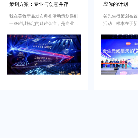
策划方案：专业与创意并存
应你的计划
我在美妆新品发布典礼活动策划遇到
谷先生得策划布置
一些难以搞定的疑难杂症，是专业新
活动，根本在于新
品发布典礼活动策划公司乐野策划援
牌的启动时刻，需
助我完成，而且也是设计构想有创
并营造良好的品牌
意，重点考虑设计安排，整个美妆新
到：增加曝光度，
品发布典礼活动策划完美对应，下次
体，提高知名度，
有需要还会选择乐野策划。
销售。可是鉴于不
资源进行大规模的
业的策划和执行来
造品牌认知，确保
围和媒体曝光。