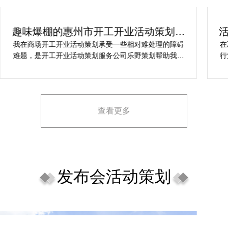
趣味爆棚的惠州市开工开业活动策划方
案精选
我在商场开工开业活动策划承受一些相对难处理的障碍
在
难题，是开工开业活动策划服务公司乐野策划帮助我完
行
成，而且设计思想有趣味，着重关注设计细目，整个商
致
场开工开业活动策划堪称完美，下次有计划还会选择乐
野策划。
查看更多
发布会活动策划