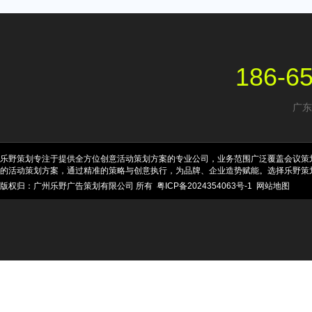
186-6
广东
乐野策划专注于提供全方位创意活动策划方案的专业公司，业务范围广泛覆盖会议策
的活动策划方案，通过精准的策略与创意执行，为品牌、企业造势赋能。选择乐野策
版权归：广州乐野广告策划有限公司 所有
粤ICP备2024354063号-1
网站地图