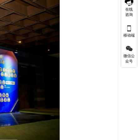
在线
咨询

移动端

微信公
众号