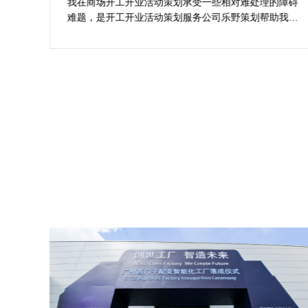
想活动
障碍
在决定莆田活动策划开业盛典公司时，危总对其创意、
我完
行业经验、媒体资源特别注意，对营销落地时的执行一
个商
致性、媒体反馈有明确要求，也并担心策划公司对品牌
择乐
理念理解不足，导致宣传方案不匹配。