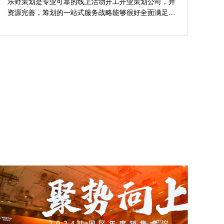
解析
樊总担心策划公司对品牌理念理解不足，导致宣传方案
龙
不匹配。并且再指望项目落地时执行一致性、媒体反馈
为
吻合其规范。在这个基础上遴选开工仪式专业活动策划
关
公司时极度关注创意、行业经验、媒体资源等维度。
到
过
资
吸