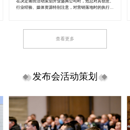
的活动与众不同
乐野策划是专业可靠的线上活动开工开业策划公司，并
资源完善，筹划的一站式服务战略能够很好全面满足我
对商场开工开业活动策划的目标，让我安稳安逸完成商
场开工开业活动策划，预备推荐给须要寻觅线上活动开
工开业策划公司的朋友。
查看更多
发布会活动策划