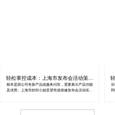
轻松掌控成本：上海市发布会活动策划
方案指南
根本是因公司有新产品或服务问世，需要展示产品功能
乐
及优势。上海市的邹小姐意望凭借保健发布会活动实现
同
提升市场关注度，引发媒体报道，推动新品销售和市场
健
占有率。在策划时间里却遇到这些难题缺乏专业的产品
产
展示和演示技能，以有效突出产品的核心卖点。他急速
地需要活动策划公司设计具有吸引力的发布形式和创意