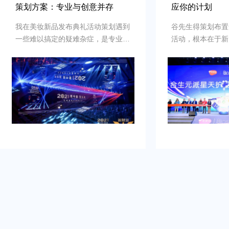
策划方案：专业与创意并存
应你的计划
我在美妆新品发布典礼活动策划遇到
谷先生得策划布置
一些难以搞定的疑难杂症，是专业新
活动，根本在于新
品发布典礼活动策划公司乐野策划援
牌的启动时刻，需
助我完成，而且也是设计构想有创
并营造良好的品牌
意，重点考虑设计安排，整个美妆新
到：增加曝光度，
品发布典礼活动策划完美对应，下次
体，提高知名度，
有需要还会选择乐野策划。
销售。可是鉴于不
资源进行大规模的
业的策划和执行来
造品牌认知，确保
围和媒体曝光。