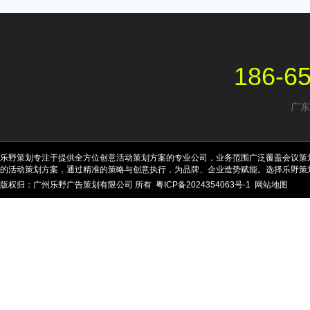
186-6
广东
乐野策划专注于提供全方位创意活动策划方案的专业公司，业务范围广泛覆盖会议策
的活动策划方案，通过精准的策略与创意执行，为品牌、企业造势赋能。选择乐野策
版权归：广州乐野广告策划有限公司 所有
粤ICP备2024354063号-1
网站地图