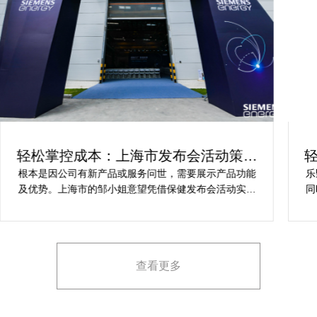
轻松掌控成本：上海市发布会活动策划
方案指南
根本是因公司有新产品或服务问世，需要展示产品功能
乐
及优势。上海市的邹小姐意望凭借保健发布会活动实现
同
提升市场关注度，引发媒体报道，推动新品销售和市场
健
占有率。在策划时间里却遇到这些难题缺乏专业的产品
产
展示和演示技能，以有效突出产品的核心卖点。他急速
地需要活动策划公司设计具有吸引力的发布形式和创意
查看更多
展示方案，以最大化媒体报道和消费者关注。