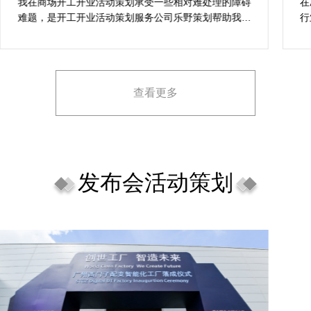
案精选
我在商场开工开业活动策划承受一些相对难处理的障碍
在
难题，是开工开业活动策划服务公司乐野策划帮助我完
行
成，而且设计思想有趣味，着重关注设计细目，整个商
致
场开工开业活动策划堪称完美，下次有计划还会选择乐
野策划。
查看更多
发布会活动策划