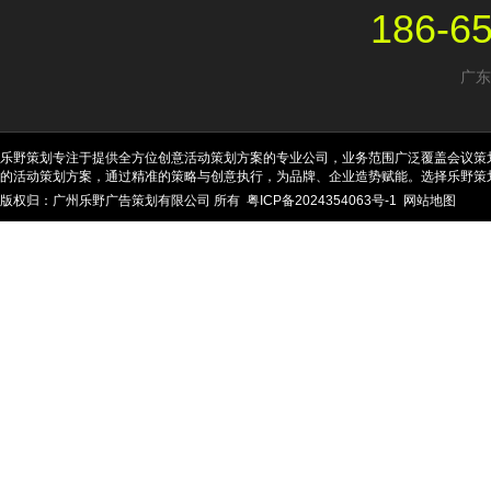
186-6
广东
乐野策划专注于提供全方位创意活动策划方案的专业公司，业务范围广泛覆盖会议策
的活动策划方案，通过精准的策略与创意执行，为品牌、企业造势赋能。选择乐野策
版权归：广州乐野广告策划有限公司 所有
粤ICP备2024354063号-1
网站地图