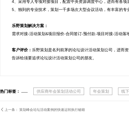
4、采用专人专项对接项目，配置中央资源调度中心，进而有各项
5、独到的专业技术，策划一千多场次大型会议活动，有丰富的专业
乐野策划解决方案：

需求对接-活动策划&项目报价-合同签订-预付款-项目对接-活动落地
客户评价：
乐野策划是名列前茅的论坛设计活动策划公司，进而资
告诉给须要追求论坛设计活动策划公司的朋友。
热门标签：
供应商年会策划活动公司
年会策划
线

上一条：
策划峰会论坛活动案例的快速运转执行秘籍