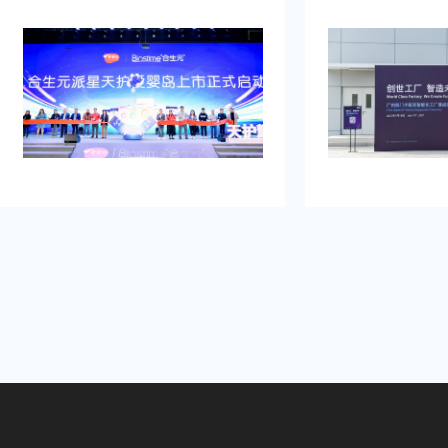
牌的启动时刻，需要吸引初次关注，
例，以及还有须要
并营造良好的品牌形象。再者得做
畅、观众参与符合
到：增加曝光度，吸引目标消费群
有担心策划公司在
体，提高知名度，通过活动推动初期
经验不足，影响流
销售。可是鉴于不具备充足的渠道和
需得慎重决计。
资源进行大规模的市场推广。需要专
业的策划和执行来吸引目标人群，创
造品牌认知，确保活动当天的热烈氛
围和媒体曝光。