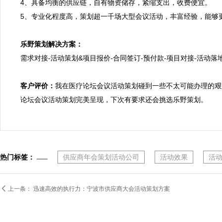
4、具备均衡的供应链，自有物资储存，紧缩支出，收费便宜。
5、专业化程度高，策划超一千场大型会议活动，丰富经验，能够更
乐野策划解决方案：

需求对接-活动策划&项目报价-合同签订-预付款-项目对接-活动落地
客户评价：
我在医疗论坛会议活动策划碰到一些不太可能办理的艰
论坛会议活动策划完美呈现，下次有要求还会挑选乐野策划。
热门标签：
供应商年会策划活动公司
活动效果
活

上一条：
迅速高效的执行力：宁波市供应商大会活动策划方案