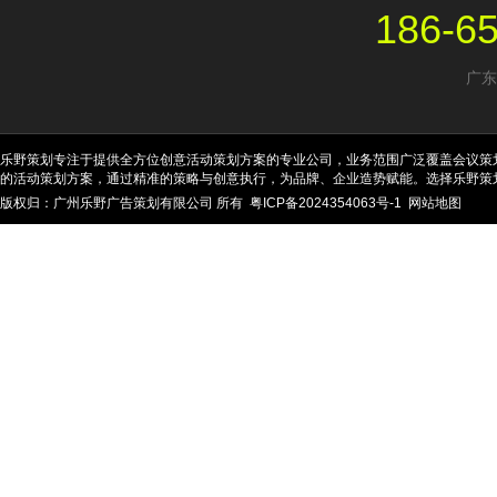
186-6
广东
乐野策划专注于提供全方位创意活动策划方案的专业公司，业务范围广泛覆盖会议策
的活动策划方案，通过精准的策略与创意执行，为品牌、企业造势赋能。选择乐野策
版权归：广州乐野广告策划有限公司 所有
粤ICP备2024354063号-1
网站地图