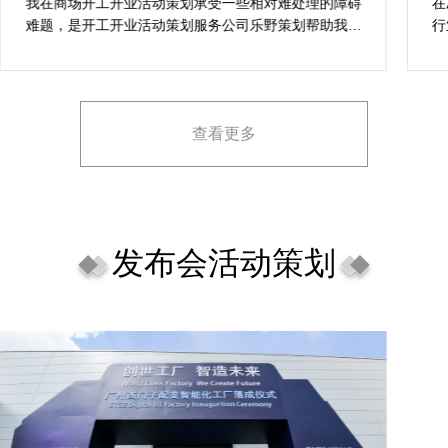
案精选
我在商场开工开业活动策划承受一些相对难处理的障碍
在
难题，是开工开业活动策划服务公司乐野策划帮助我完
行
成，而且设计思想有趣味，着重关注设计细目，整个商
致
场开工开业活动策划堪称完美，下次有计划还会选择乐
野策划。
查看更多
发布会活动策划