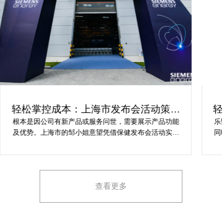
轻松掌控成本：上海市发布会活动策划
方案指南
根本是因公司有新产品或服务问世，需要展示产品功能
乐
及优势。上海市的邹小姐意望凭借保健发布会活动实现
同
提升市场关注度，引发媒体报道，推动新品销售和市场
健
占有率。在策划时间里却遇到这些难题缺乏专业的产品
产
展示和演示技能，以有效突出产品的核心卖点。他急速
地需要活动策划公司设计具有吸引力的发布形式和创意
查看更多
展示方案，以最大化媒体报道和消费者关注。