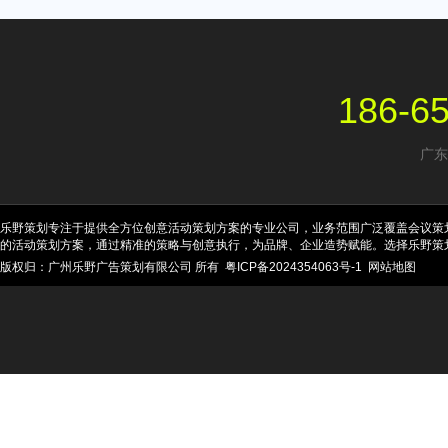
186-6
广东
乐野策划专注于提供全方位创意活动策划方案的专业公司，业务范围广泛覆盖会议策
的活动策划方案，通过精准的策略与创意执行，为品牌、企业造势赋能。选择乐野策
版权归：广州乐野广告策划有限公司 所有
粤ICP备2024354063号-1
网站地图