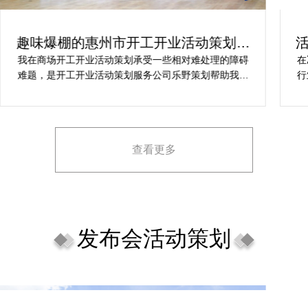
趣味爆棚的惠州市开工开业活动策划方
案精选
我在商场开工开业活动策划承受一些相对难处理的障碍
在
难题，是开工开业活动策划服务公司乐野策划帮助我完
行
成，而且设计思想有趣味，着重关注设计细目，整个商
致
场开工开业活动策划堪称完美，下次有计划还会选择乐
野策划。
查看更多
发布会活动策划