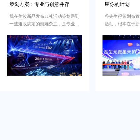
策划方案：专业与创意并存
应你的计划
我在美妆新品发布典礼活动策划遇到
谷先生得策划布置
一些难以搞定的疑难杂症，是专业新
活动，根本在于新
品发布典礼活动策划公司乐野策划援
牌的启动时刻，需
助我完成，而且也是设计构想有创
并营造良好的品牌
意，重点考虑设计安排，整个美妆新
到：增加曝光度，
品发布典礼活动策划完美对应，下次
体，提高知名度，
有需要还会选择乐野策划。
销售。可是鉴于不
资源进行大规模的
业的策划和执行来
造品牌认知，确保
围和媒体曝光。