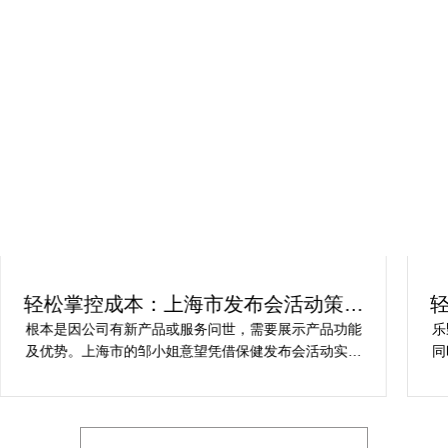
轻松掌控成本：上海市发布会活动策划
方案指南
根本是因公司有新产品或服务问世，需要展示产品功能
乐
及优势。上海市的邹小姐意望凭借保健发布会活动实现
同
提升市场关注度，引发媒体报道，推动新品销售和市场
健
占有率。在策划时间里却遇到这些难题缺乏专业的产品
产
展示和演示技能，以有效突出产品的核心卖点。他急速
地需要活动策划公司设计具有吸引力的发布形式和创意