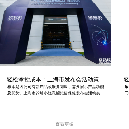
发布会活动策划
轻松实现创新：产品发布会
案解析
世，需要展示产品功能
乐野策划是评价高的户外产品发布会策
借保健发布会活动实现
同时实力雄厚，筹划的全面服务项目能
，推动新品销售和市场
健产品发布会活动策划的要求，让我安
些难题缺乏专业的产品
产品发布会活动策划，想要愿意推举给
品的核心卖点。他急速
品发布会策划活动公司的朋
引力的发布形式和创意
查看更多
道和消费者关注。