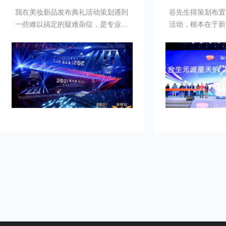
典礼活动策划遇到
谷先生得策划布置一场商场开工开业
难杂症，是专业新
活动，根本在于新店、新公司、新品
划公司乐野策划援
牌的启动时刻，需要吸引初次关注，
是设计构想有创
并营造良好的品牌形象。再者得做
安排，整个美妆新
到：增加曝光度，吸引目标消费群
划完美对应，下次
体，提高知名度，通过活动推动初期
野策划。
销售。可是鉴于不具备充足的渠道和
资源进行大规模的市场推广。需要专
业的策划和执行来吸引目标人群，创
造品牌认知，确保活动当天的热烈氛
围和媒体曝光。