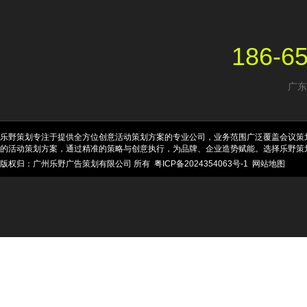
186-6
广东
乐野策划专注于提供全方位创意活动策划方案的专业公司，业务范围广泛覆盖会议策
的活动策划方案，通过精准的策略与创意执行，为品牌、企业造势赋能。选择乐野策
版权归：广州乐野广告策划有限公司 所有
粤ICP备2024354063号-1
网站地图